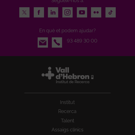
Segueix-nos a:
Twitter
Facebook
LinkedIn
Instagram
Youtube
Flickr
TikTok
En què et podem ajudar?
Email
93 489 30 00
Institut
Recerca
Talent
Assaigs clínics