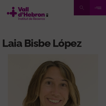
Vés
al
contingut
Laia Bisbe López