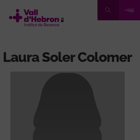
Vés
al
contingut
Laura Soler Colomer