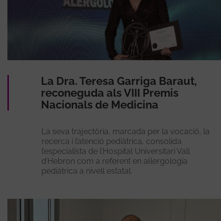
La Dra. Teresa Garriga Baraut,
reconeguda als VIII Premis
Nacionals de Medicina
La seva trajectòria, marcada per la vocació, la
recerca i l’atenció pediàtrica, consolida
l’especialista de l’Hospital Universitari Vall
d’Hebron com a referent en al·lergologia
pediàtrica a nivell estatal.