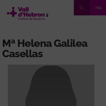
Vés
al
contingut
Mª Helena Galilea
Casellas