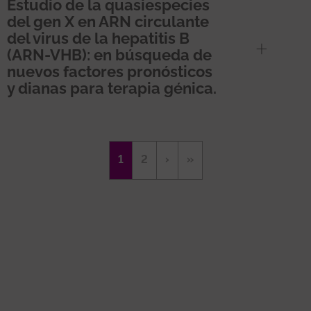
Estudio de la quasiespecies
del gen X en ARN circulante
del virus de la hepatitis B
(ARN-VHB): en búsqueda de
nuevos factores pronósticos
y dianas para terapia génica.
Paginació
Pàgina
1
Page
2
Pàgina
›
Última
»
actual
següent
pàgina