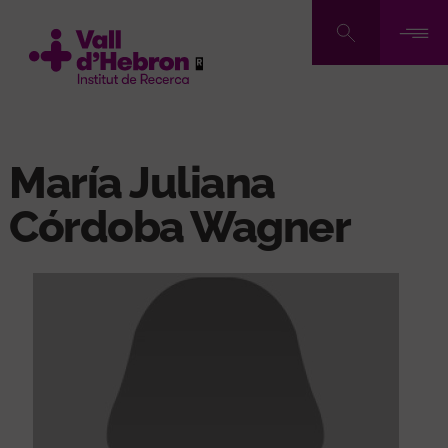
Vés
al
contingut
María Juliana
Córdoba Wagner