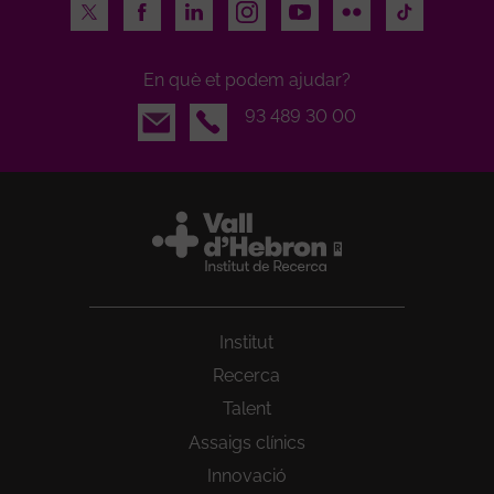
Twitter
Facebook
LinkedIn
Instagram
Youtube
Flickr
TikTok
En què et podem ajudar?
Email
93 489 30 00
Institut
Recerca
Talent
Assaigs clínics
Innovació