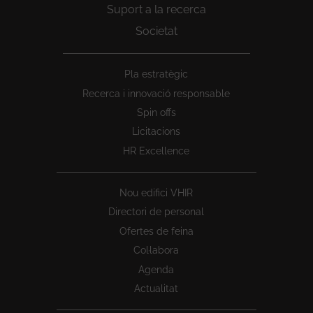
Suport a la recerca
Societat
Peu
Pla estratègic
1
Recerca i innovació responsable
Spin offs
Licitacions
HR Excellence
Nou edifici VHIR
Directori de personal
Ofertes de feina
Col·labora
Agenda
Actualitat