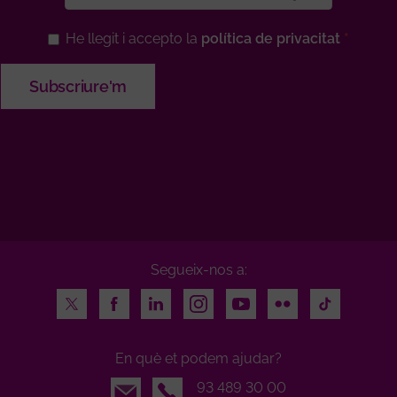
He llegit i accepto la
política de privacitat
Segueix-nos a:
Twitter
Facebook
LinkedIn
Instagram
Youtube
Flickr
TikTok
En què et podem ajudar?
Email
93 489 30 00