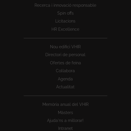
1
Recerca i innovació responsable
Spin offs
Licitacions
HR Excellence
Nou edifici VHIR
Directori de personal
Ofertes de feina
Col·labora
Agenda
Actualitat
Memòria anual del VHIR
Màsters
Ajuda'ns a millorar!
Intranet