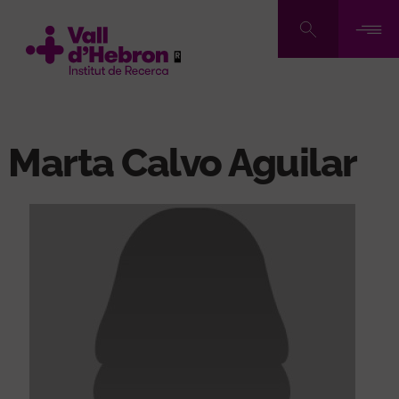
Vés
al
contingut
Marta Calvo Aguilar