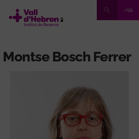
Vés
al
contingut
Montse Bosch Ferrer