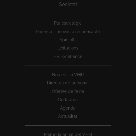
Societat
Peu
Pla estratègic
1
Recerca i innovació responsable
Spin offs
Licitacions
HR Excellence
Nou edifici VHIR
Directori de personal
Ofertes de feina
Col·labora
Agenda
Actualitat
Memòria anual del VHIR