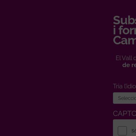
Subs
i fo
Cam
El Val
de r
Tria l’id
CAPT