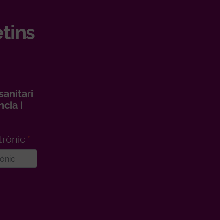
etins
sanitari
cia i
trònic