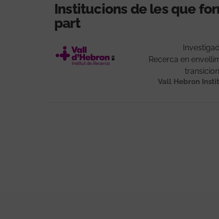
Institucions de les que f
part
Investigad
Recerca en envellimen
transicio
Vall Hebron Insti