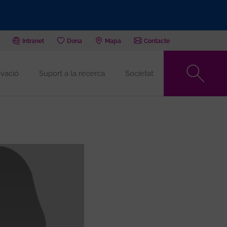
Intranet
Dona
Mapa
Contacte
vació
Suport a la recerca
Societat