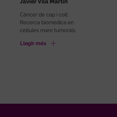
Javier Vila Martín
Càncer de cap i coll:
Recerca biomèdica en
cèl·lules mare tumorals
Llegir més