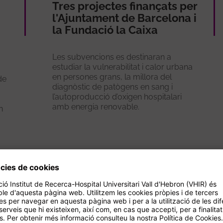
Tres projectes finançats per
l'Ajuntament de Barcelona i
la Fundació la Caixa
Les subvencions es destinaran a
estudiar la vulnerabilitat i calor urbana
en persones grans, la millora del
de
diagnòstic de patògens en sang i
l’autoproducció d’oxigen hospitalari
amb energia renovable.
n
Veure més