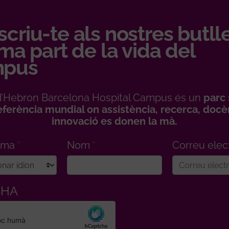
criu-te als nostres butll
rma part de la vida del
pus
l d’Hebron Barcelona Hospital Campus és un
parc 
eferència mundial on assistència, recerca, docèn
innovació es donen la mà.
ioma
Nom
Correu elec
CHA