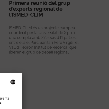
Primera reunió del grup
d’experts regional de
l’ISMED-CLIM
ISMED-CLIM és un projecte europeu
coordinat per la Universitat de Xipre i
que compta amb 27 socis d’11 països,
entre ells el Parc Sanitari Pere Virgili i el
Vall d’Hebron Institut de Recerca, que
lideren el grup de treball regional.