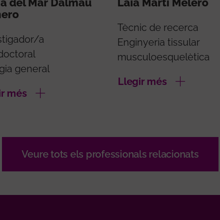
ia del Mar Dalmau
Laia Martí Melero
ero
Tècnic de recerca
stigador/a
Enginyeria tissular
doctoral
musculoesquelètica
gia general
Llegir més
ir més
Veure tots els professionals relacionats