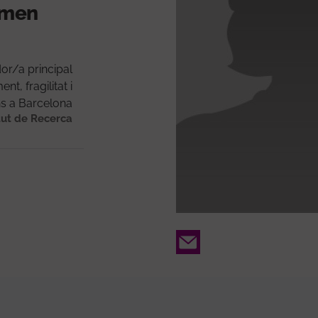
ormen
or/a principal
t, fragilitat i
ns a Barcelona
tut de Recerca
Email