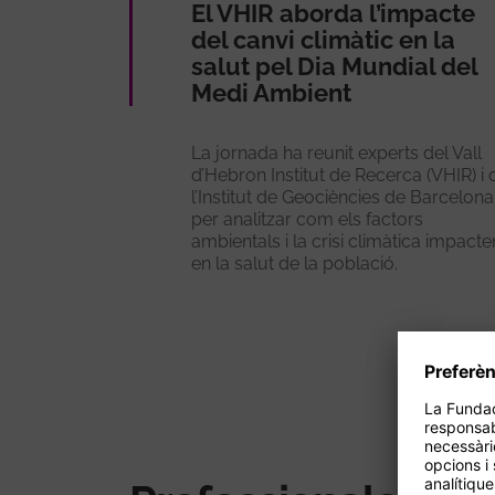
El VHIR aborda l’impacte
del canvi climàtic en la
salut pel Dia Mundial del
Medi Ambient
La jornada ha reunit experts del Vall
d’Hebron Institut de Recerca (VHIR) i 
l’Institut de Geociències de Barcelona
per analitzar com els factors
ambientals i la crisi climàtica impacte
en la salut de la població.