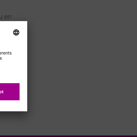
u en
 viu