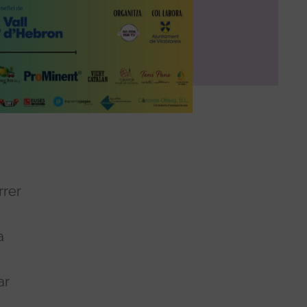
rrer
a
ar