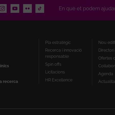
dIn
Instagram
Youtube
Flickr
TikTok
En què et podem ajuda
Peu
Pla estratègic
Nou edif
1
Recerca i innovació
Director
responsable
Ofertes d
Spin offs
ínics
Col·labo
Licitacions
Agenda
HR Excellence
la recerca
Actualita