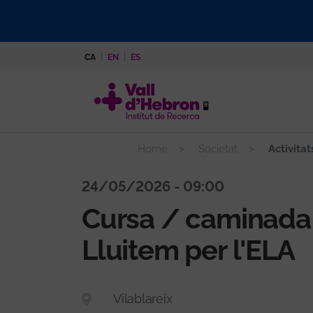
Vés
al
contingut
CA
EN
ES
Home
Societat
Activitat
24/05/2026 - 09:00
Cursa / caminada
Lluitem per l'ELA
Vilablareix