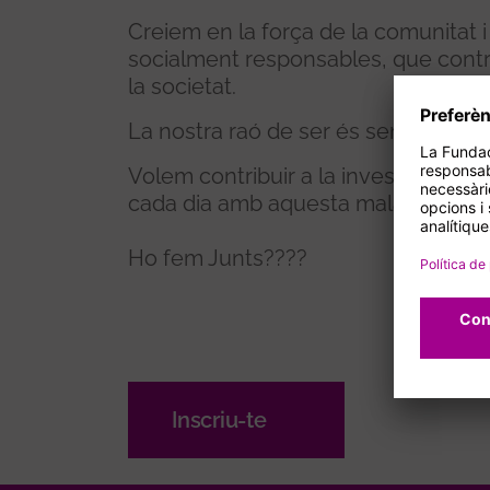
Creiem en la força de la comunitat 
socialment responsables, que contr
la societat.
La nostra raó de ser és senzilla i p
Volem contribuir a la investigació, a 
cada dia amb aquesta malaltia.
Ho fem Junts????
Inscriu-te