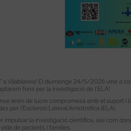
A" a Vilablareix! El diumenge 24/5/2026 vine a có
tarem fons per la investigació de l'ELA!
nse ànim de lucre compromesa amb el suport i l
des per l’Esclerosi Lateral Amiotròfica (ELA).
 impulsar la investigació científica, així com don
 vida de pacients i famílies.