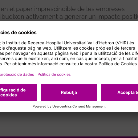
i en el paper imprescindible de les empreses
ibueixen activament a generar un impacte positi
oderosa: transformar l’empatia en acció.
la millora de l’atenció mèdica i al benestar del qui