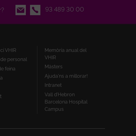
Email
93 489 30 00
r?
ici VHIR
Memòria anual del
VHIR
i de personal
Màsters
e feina
Ajuda'ns a millorar!
ra
Intranet
Vall d’Hebron
t
Barcelona Hospital
Campus