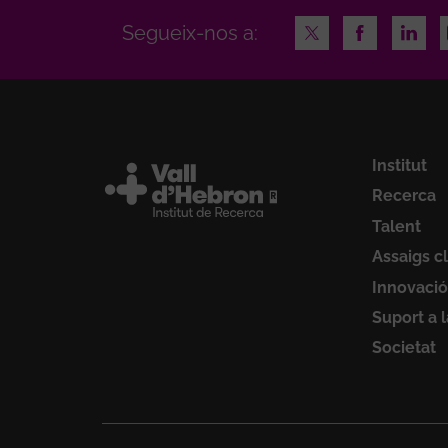
Twitter
Facebook
Linke
Segueix-nos a:
Institut
Recerca
Talent
Assaigs cl
Innovació
Suport a 
Societat