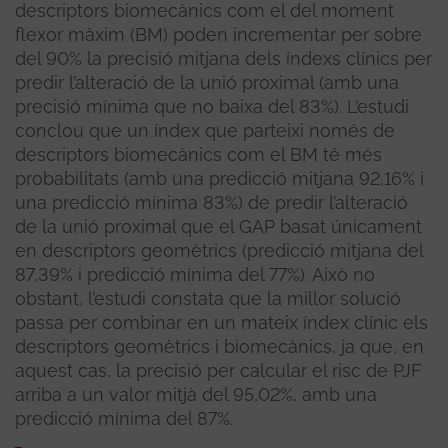
descriptors biomecànics com el del moment
flexor màxim (BM) poden incrementar per sobre
del 90% la precisió mitjana dels índexs clínics per
predir l’alteració de la unió proximal (amb una
precisió mínima que no baixa del 83%). L’estudi
conclou que un índex que parteixi només de
descriptors biomecànics com el BM té més
probabilitats (amb una predicció mitjana 92,16% i
una predicció mínima 83%) de predir l’alteració
de la unió proximal que el GAP basat únicament
en descriptors geomètrics (predicció mitjana del
87,39% i predicció mínima del 77%). Això no
obstant, l’estudi constata que la millor solució
passa per combinar en un mateix índex clínic els
descriptors geomètrics i biomecànics, ja que, en
aquest cas, la precisió per calcular el risc de PJF
arriba a un valor mitjà del 95,02%, amb una
predicció mínima del 87%.