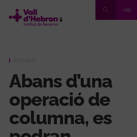
Vés
al
contingut
31/07/2023
Abans d’una
operació de
columna, es
podran