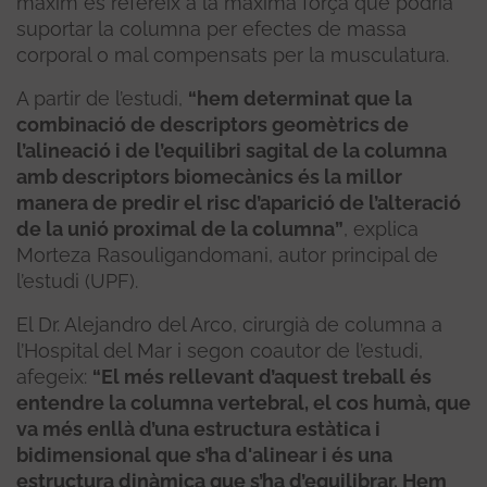
màxim es refereix a la màxima força que podria
suportar la columna per efectes de massa
corporal o mal compensats per la musculatura.
A partir de l’estudi,
“hem determinat que la
combinació de descriptors geomètrics de
l’alineació i de l’equilibri sagital de la columna
amb descriptors biomecànics és la millor
manera de predir el risc d’aparició de l’alteració
de la unió proximal de la columna”
, explica
Morteza Rasouligandomani, autor principal de
l’estudi (UPF).
El Dr. Alejandro del Arco, cirurgià de columna a
l’Hospital del Mar i segon coautor de l’estudi,
afegeix:
“El més rellevant d’aquest treball és
entendre la columna vertebral, el cos humà, que
va més enllà d’una estructura estàtica i
bidimensional que s’ha d'alinear i és una
estructura dinàmica que s’ha d’equilibrar. Hem