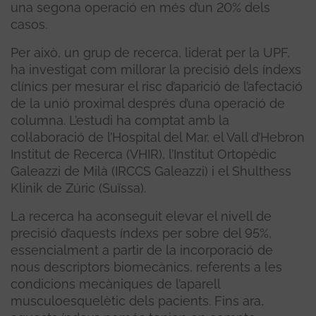
una segona operació en més d’un 20% dels
casos.
Per això, un grup de recerca, liderat per la UPF,
ha investigat com millorar la precisió dels índexs
clínics per mesurar el risc d’aparició de l’afectació
de la unió proximal després d’una operació de
columna. L’estudi ha comptat amb la
col·laboració de l’Hospital del Mar, el Vall d’Hebron
Institut de Recerca (VHIR), l’Institut Ortopèdic
Galeazzi de Milà (IRCCS Galeazzi) i el Shulthess
Klinik de Zúric (Suïssa).
La recerca ha aconseguit elevar el nivell de
precisió d’aquests índexs per sobre del 95%,
essencialment a partir de la incorporació de
nous descriptors biomecànics, referents a les
condicions mecàniques de l’aparell
musculoesquelètic dels pacients. Fins ara,