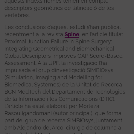
aquests índexs només tenien en compte
descriptors geomètrics de l’alineació de les
vèrtebres.
Les conclusions d’aquest estudi s’han publicat
recentment a la revista
Spine
, en l’article titulat
Proximal Junction Failure in Spine Surgery:
Integrating Geometrical and Biomechanical
Global Descriptors Improves GAP Score-Based
Assessment. A la UPF, la investigació l’ha
impulsada el grup d’investigació SIMBIOsys
(Simulation, Imaging and Modelling for
Biomedical Systemes) de la Unitat de Recerca
BCN MedTech del Departament de Tecnologies
de la Informació i les Comunicacions (DTIC).
L’article ha estat elaborat per Morteza
Rasouligandomani (autor principal), que forma
part del grup de recerca SIMBIOsys, juntament
amb Alejandro del Arco, cirurgià de columna a