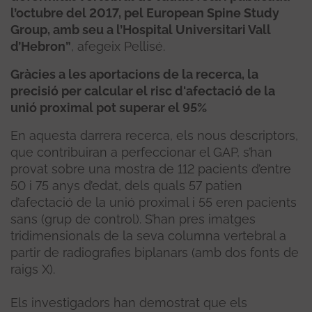
l’octubre del 2017, pel European Spine Study
Group, amb seu a l’Hospital Universitari Vall
d’Hebron”
, afegeix Pellisé.
Gràcies a les aportacions de la recerca, la
precisió per calcular el risc d'afectació de la
unió proximal pot superar el 95%
En aquesta darrera recerca, els nous descriptors,
que contribuiran a perfeccionar el GAP, s’han
provat sobre una mostra de 112 pacients d’entre
50 i 75 anys d’edat, dels quals 57 patien
d’afectació de la unió proximal i 55 eren pacients
sans (grup de control). S’han pres imatges
tridimensionals de la seva columna vertebral a
partir de radiografies biplanars (amb dos fonts de
raigs X).
Els investigadors han demostrat que els