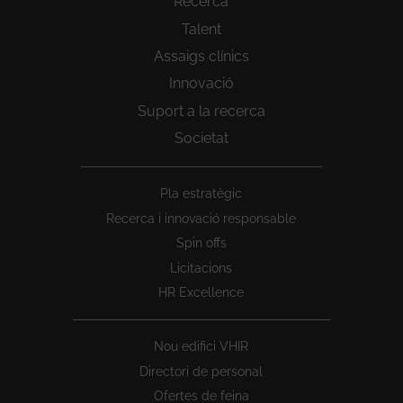
Recerca
Talent
Assaigs clínics
Innovació
Suport a la recerca
Societat
Peu
Pla estratègic
1
Recerca i innovació responsable
Spin offs
Licitacions
HR Excellence
Nou edifici VHIR
Directori de personal
Ofertes de feina