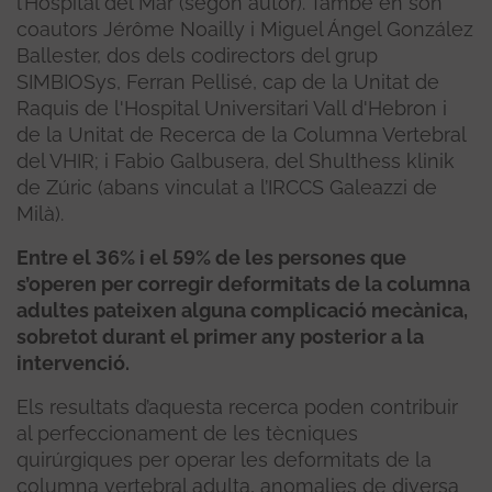
l’Hospital del Mar (segon autor). També en són
coautors Jérôme Noailly i Miguel Ángel González
Ballester, dos dels codirectors del grup
SIMBIOSys, Ferran Pellisé, cap de la Unitat de
Raquis de l'Hospital Universitari Vall d'Hebron i
de la Unitat de Recerca de la Columna Vertebral
del VHIR; i Fabio Galbusera, del Shulthess klinik
de Zúric (abans vinculat a l’IRCCS Galeazzi de
Milà).
Entre el 36% i el 59% de les persones que
s’operen per corregir deformitats de la columna
adultes pateixen alguna complicació mecànica,
sobretot durant el primer any posterior a la
intervenció.
Els resultats d’aquesta recerca poden contribuir
al perfeccionament de les tècniques
quirúrgiques per operar les deformitats de la
columna vertebral adulta, anomalies de diversa