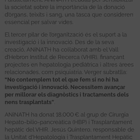
la societat sobre la importància de la donació
d’òrgans, teixits i sang, una tasca que consideren
essencial per salvar vides.
El tercer pilar de l’organització és el suport a la
investigació i la innovació. Des de la seva
creació, ANiNATH ha col·laborat amb el Vall
d’Hebron Institut de Recerca (VHIR), finançant
projectes en hepatologia pediàtrica i altres àrees
relacionades, com psiquiatria. Verger subratlla:
“No contemplem tot el que fem si no hi ha
investigació i innovació. Necessitem avançar
per millorar els diagnòstics i tractaments dels
nens trasplantats”
.
ANiNATH ha donat 18.000 € al grup de Cirurgia
Hepato-bilio-pancreàtica (HBP) i Trasplantament
hepàtic del VHIR. Jesús Quintero, responsable de
la Unitat d'Hepatologia i Trasplantament Hepàtic