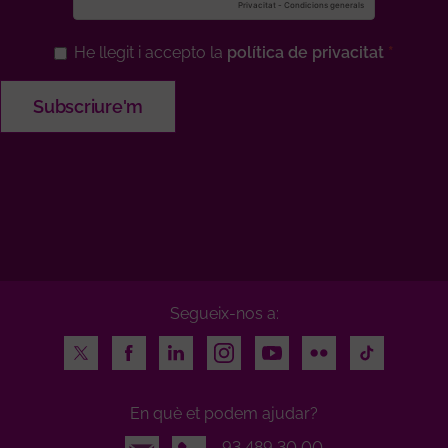
He llegit i accepto la
política de privacitat
Segueix-nos a:
Twitter
Facebook
LinkedIn
Instagram
Youtube
Flickr
TikTok
En què et podem ajudar?
Email
93 489 30 00