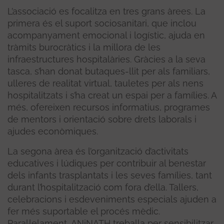
L’associació es focalitza en tres grans àrees. La
primera és el suport sociosanitari, que inclou
acompanyament emocional i logístic, ajuda en
tràmits burocràtics i la millora de les
infraestructures hospitalàries. Gràcies a la seva
tasca, s’han donat butaques-llit per als familiars,
ulleres de realitat virtual, tauletes per als nens
hospitalitzats i s’ha creat un espai per a famílies. A
més, ofereixen recursos informatius, programes
de mentors i orientació sobre drets laborals i
ajudes econòmiques.
La segona àrea és l’organització d’activitats
educatives i lúdiques per contribuir al benestar
dels infants trasplantats i les seves famílies, tant
durant l’hospitalització com fora d’ella. Tallers,
celebracions i esdeveniments especials ajuden a
fer més suportable el procés mèdic.
Paral·lelament, ANiNATH treballa per sensibilitzar