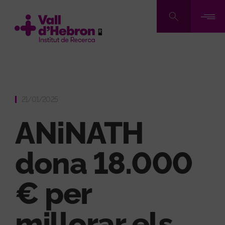
Vés
al
contingut
21/01/2025
ANiNATH
dona 18.000
€ per
millorar els