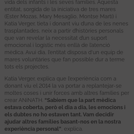
vida dels infants i les seves famílies. Aquesta
entitat, sorgida de la iniciativa de tres mares
(Ester Mozas, Mary Mesaglio, Montse Martí) i
Katia Verger, tieta i donant viu d’una de les nenes
trasplantades, neix a partir d’històries personals
que van revelar la necessitat d’un suport
emocional i logístic més enllà de l’atenció
mèdica. Avui dia, l’entitat disposa d'un equip de
mares voluntàries que fan possible dur a terme
tots els projectes.
Katia Verger, explica que l’experiència com a
donant viu el 2014 la va portar a replantejar-se
moltes coses i unir forces amb altres famílies per
crear ANiNATH.
“Sabíem que la part mèdica
estava coberta, però el dia a dia, les emocions i
els dubtes no ho estaven tant. Vam decidir
ajudar altres famílies basant-nos en la nostra
experiència personal”
, explica.