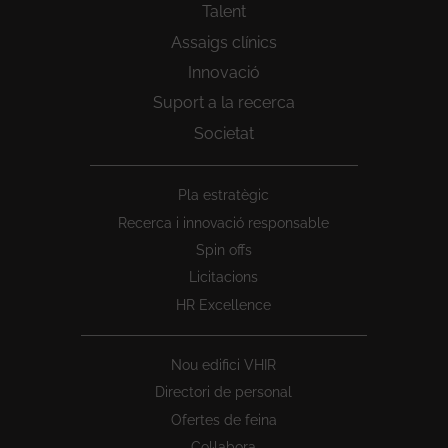
Talent
Assaigs clínics
Innovació
Suport a la recerca
Societat
Peu
Pla estratègic
1
Recerca i innovació responsable
Spin offs
Licitacions
HR Excellence
Nou edifici VHIR
Directori de personal
Ofertes de feina
Col·labora