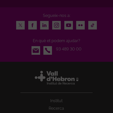
Segueix-nos a:
Twitter
Facebook
LinkedIn
Instagram
Youtube
Flickr
TikTok
En què et podem ajudar?
Email
93 489 30 00
Institut
Recerca