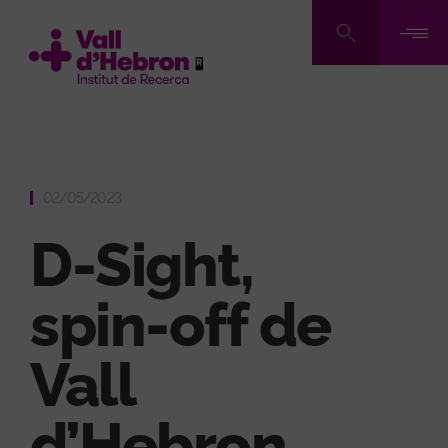
Vés
al
contingut
02/05/2023
D-Sight,
spin-off de
Vall
d’Hebron,