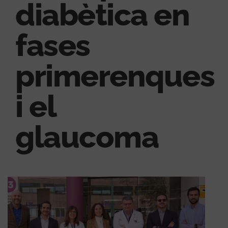
diabètica en
fases
primerenques
i el
glaucoma