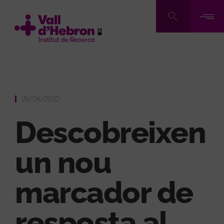
Vés
al
contingut
26/04/2010
Descobreixen
un nou
marcador de
resposta al