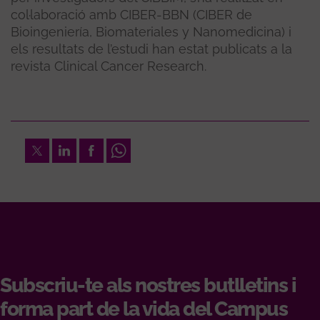
col·laboració amb CIBER-BBN (CIBER de
Bioingeniería, Biomateriales y Nanomedicina) i
els resultats de l’estudi han estat publicats a la
revista Clinical Cancer Research.
Twitter
LinkedIn
Facebook
Whatsapp
Subscriu-te als nostres butlletins i
forma part de la vida del Campus