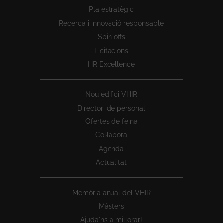
Peu
Pla estratègic
1
Recerca i innovació responsable
Spin offs
Licitacions
HR Excellence
Nou edifici VHIR
Directori de personal
Ofertes de feina
Col·labora
Agenda
Actualitat
Memòria anual del VHIR
Màsters
Ajuda'ns a millorar!