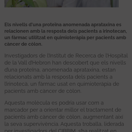
Els nivells d'una proteïna anomenada aprataxina es
relacionen amb la resposta dels pacients a irinotecan,
un fàrmac utilitzat en quimioteràpia per pacients amb
càncer de còlon.
Investigadors de l’Institut de Recerca de l’Hospital
de la Vall d’Hebron han descobert que els nivells
d’una proteïna, anomenada aprataxina, estan
relacionats amb la resposta dels pacients a
l’irinotecà, un fàrmac usat en quimioteràpia de
pacients amb càncer de còlon.
Aquesta molècula es podria usar com a
marcador per a orientar millor el tractament de
pacients amb càncer de còlon, augmentant així
la seva supervivència. Aquesta troballa, liderada
per investigadors del CIBBIM, s’ha realitzat en