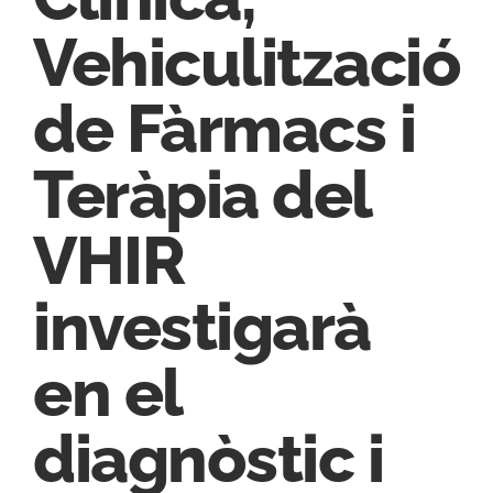
Vehiculització
de Fàrmacs i
Teràpia del
VHIR
investigarà
en el
diagnòstic i