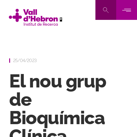
Vés
al
contingut
25/04/2023
El nou grup
de
Bioquímica
Clínica,