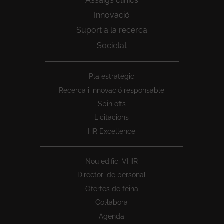
Assaigs clínics
Innovació
Suport a la recerca
Societat
Peu
Pla estratègic
1
Recerca i innovació responsable
Spin offs
Licitacions
HR Excellence
Nou edifici VHIR
Directori de personal
Ofertes de feina
Col·labora
Agenda