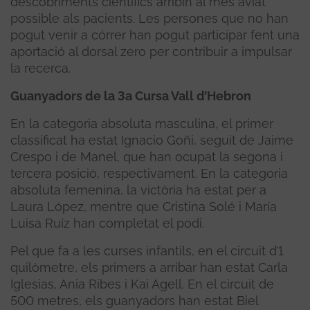
descobriments científics arribin al més aviat
possible als pacients. Les persones que no han
pogut venir a córrer han pogut participar fent una
aportació al dorsal zero per contribuir a impulsar
la recerca.
Guanyadors de la 3a Cursa Vall d’Hebron
En la categoria absoluta masculina, el primer
classificat ha estat Ignacio Goñi, seguit de Jaime
Crespo i de Manel, que han ocupat la segona i
tercera posició, respectivament. En la categoria
absoluta femenina, la victòria ha estat per a
Laura López, mentre que Cristina Solé i María
Luisa Ruíz han completat el podi.
Pel que fa a les curses infantils, en el circuit d’1
quilòmetre, els primers a arribar han estat Carla
Iglesias, Ania Ribes i Kai Agell. En el circuit de
500 metres, els guanyadors han estat Biel