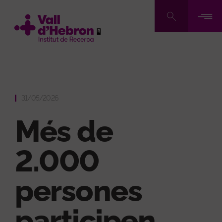
Vés
al
contingut
31/05/2026
Més de
2.000
persones
participen