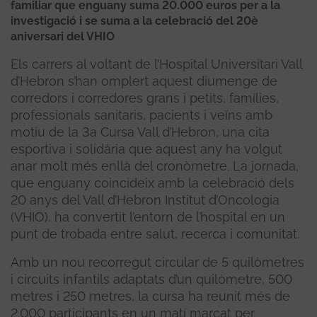
familiar que enguany suma 20.000 euros per a la
investigació i se suma a la celebració del 20è
aniversari del VHIO
Els carrers al voltant de l’Hospital Universitari Vall
d’Hebron s’han omplert aquest diumenge de
corredors i corredores grans i petits, famílies,
professionals sanitaris, pacients i veïns amb
motiu de la 3a Cursa Vall d’Hebron, una cita
esportiva i solidària que aquest any ha volgut
anar molt més enllà del cronòmetre. La jornada,
que enguany coincideix amb la celebració dels
20 anys del Vall d’Hebron Institut d’Oncologia
(VHIO), ha convertit l’entorn de l’hospital en un
punt de trobada entre salut, recerca i comunitat.
Amb un nou recorregut circular de 5 quilòmetres
i circuits infantils adaptats d’un quilòmetre, 500
metres i 250 metres, la cursa ha reunit més de
2.000 participants en un matí marcat per