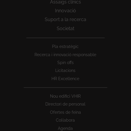
Assaigs clínics
Innovació
Suport a la recerca
Societat
Peu
Pla estratègic
1
Recerca i innovació responsable
Spin offs
Licitacions
HR Excellence
Nou edifici VHIR
Directori de personal
Ofertes de feina
Col·labora
Agenda