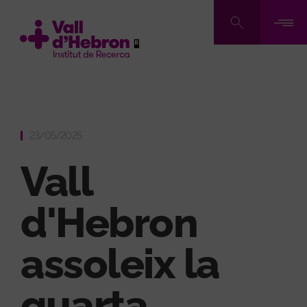
Vés
al
contingut
23/05/2025
Vall
d'Hebron
assoleix la
quarta