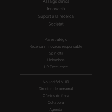
Assaigs clínics
Innovació
Suport a la recerca
Societat
Peu
Pla estratègic
1
Recerca i innovació responsable
Spin offs
Licitacions
HR Excellence
Nou edifici VHIR
Directori de personal
Ofertes de feina
Col·labora
Agenda