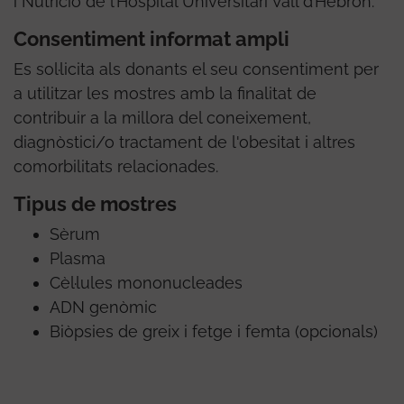
i Nutrició de l’Hospital Universitari Vall d’Hebron.
Consentiment informat ampli
Es sol·licita als donants el seu consentiment per
a utilitzar les mostres amb la finalitat de
contribuir a la millora del coneixement,
diagnòstici/o tractament de l'obesitat i altres
comorbilitats relacionades.
Tipus de mostres
Sèrum
Plasma
Cèl·lules mononucleades
ADN genòmic
Biòpsies de greix i fetge i femta (opcionals)