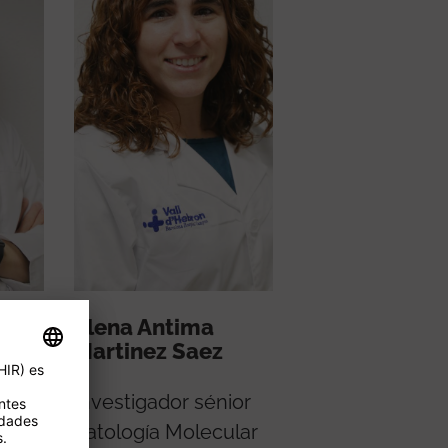
Elena Antima
Martinez Saez
Investigador sénior
Patología Molecular