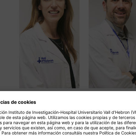
Maria Teresa
Vicente Peg
Salcedo Allende
Camara
Investigador sénior
Investigador/a
Patología Molecular
principal