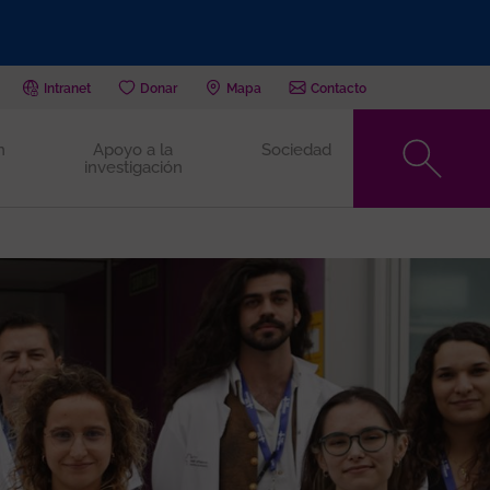
Intranet
Donar
Mapa
Contacto
n
Apoyo a la
Sociedad
investigación