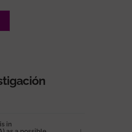
stigación
s in
A) as a possible