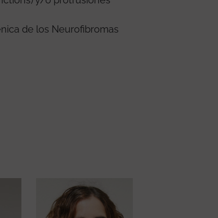
nctions) y/o protrusiones
énica de los Neurofibromas