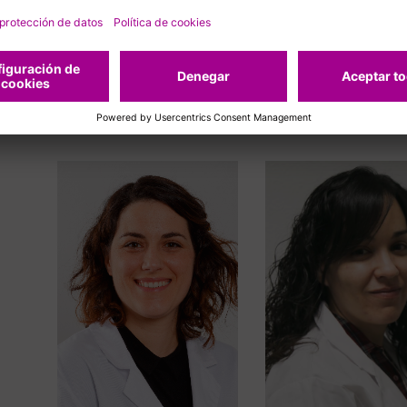
Translacional
Patología Molecu
Translacional
Leer más
Leer más