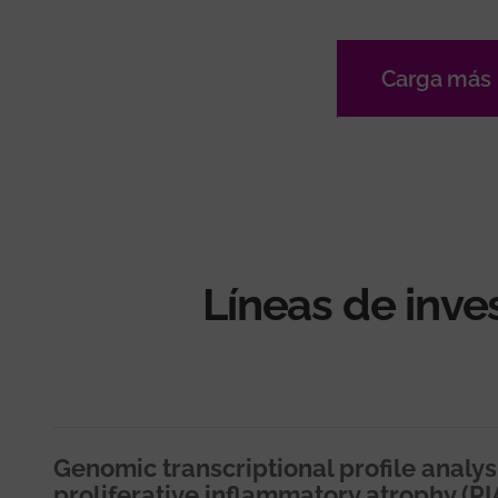
Carga más
Líneas de inve
Genomic transcriptional profile analysi
proliferative inflammatory atrophy (PI