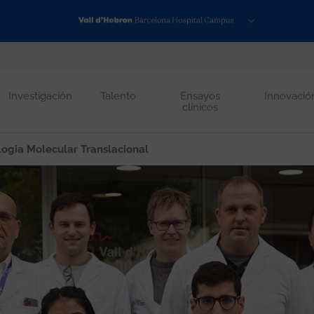
Investigación
Talento
Ensayos
Innovació
clínicos
ogia Molecular Translacional