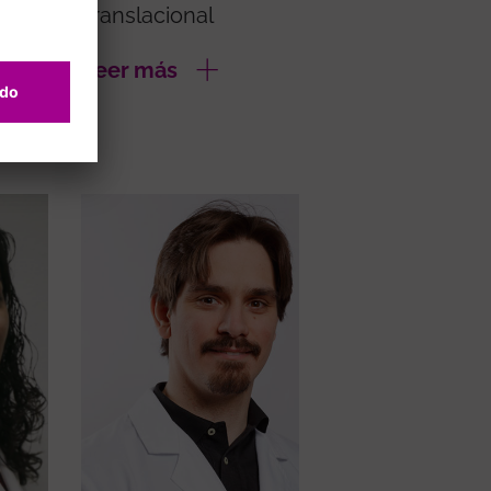
lar
Translacional
Leer más