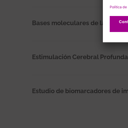
Bases moleculares de la distoní
Estimulación Cerebral Profunda 
Estudio de biomarcadores de i
Paginación