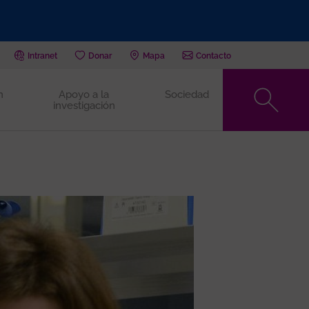
Intranet
Donar
Mapa
Contacto
n
Apoyo a la
Sociedad
investigación