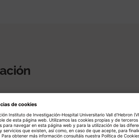
gación
ón