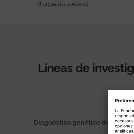
d'aquesta societat.
Líneas de investi
Diagnóstico genético de precisi