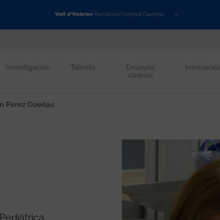
Investigación
Talento
Ensayos
Innovació
clínicos
n Perez Dueñas
Pediàtrica