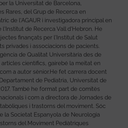
per la Universitat de Barcelona,
es Rares, del Grup de Recerca en
ric de l'AGAUR i investigadora principal en
 l'Institut de Recerca Vall d'Hebron. He
ojectes finançats per l'Institut de Salut
ats privades i associacions de pacients.
gència de Qualitat Universitària des de
rticles científics, gairebé la meitat en
s com a autor sènior.He fet carrera docent
Departament de Pediatria, Universitat de
2017. També he format part de comitès
nacionals i com a directora de Jornades de
abòliques i trastorns del moviment. Sóc
e la Societat Espanyola de Neurologia
rastorns del Moviment Pediàtriques