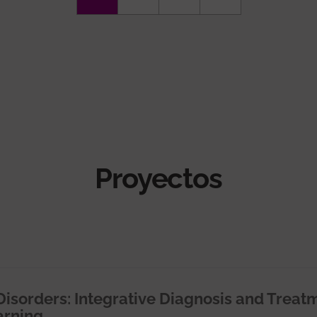
actual
página
página
Proyectos
Disorders: Integrative Diagnosis and Treat
arning