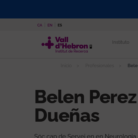
Pasar
al
contenido
CA
EN
ES
principal
Instituto
Inicio
Profesionales
Bele
Belen Perez
Dueñas
Sóc cap de Servei en en Neurologia 