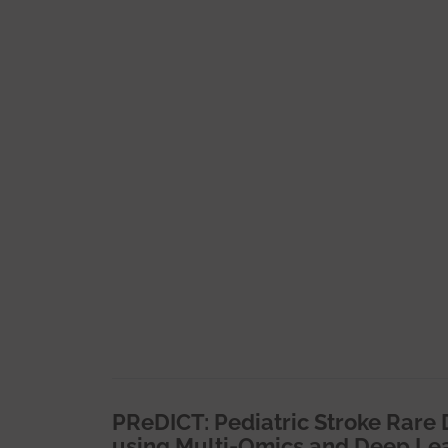
PReDICT: Pediatric Stroke Rare 
using Multi-Omics and Deep Le