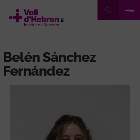
Vés
al
contingut
Belén Sánchez
Fernández