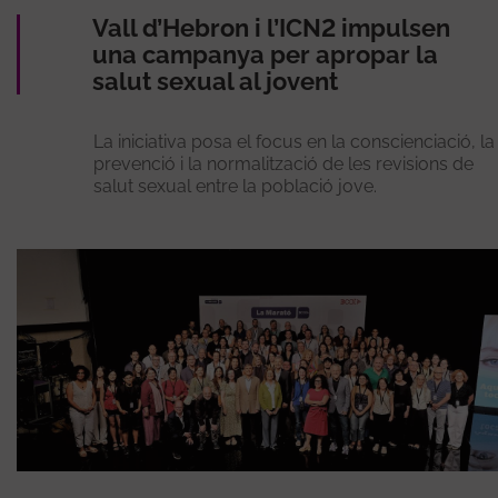
Vall d’Hebron i l’ICN2 impulsen
una campanya per apropar la
salut sexual al jovent
La iniciativa posa el focus en la conscienciació, la
prevenció i la normalització de les revisions de
salut sexual entre la població jove.