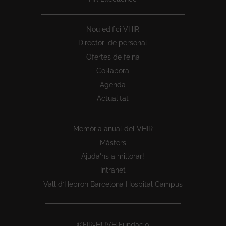
Nou edifici VHIR
Directori de personal
Ofertes de feina
Col·labora
Agenda
Actualitat
Memòria anual del VHIR
Màsters
Ajuda'ns a millorar!
Intranet
Vall d’Hebron Barcelona Hospital Campus
©FIR-HUVH Fundació