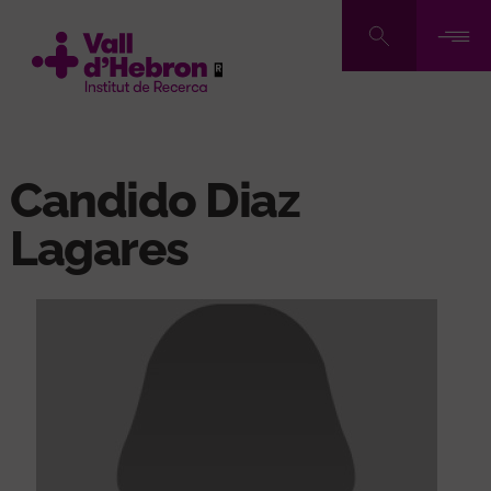
Vés
al
contingut
Candido Diaz
Lagares