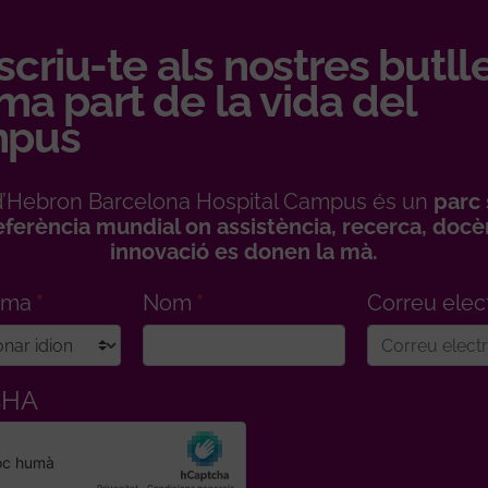
criu-te als nostres butll
rma part de la vida del
pus
l d’Hebron Barcelona Hospital Campus és un
parc 
eferència mundial on assistència, recerca, docèn
innovació es donen la mà.
ioma
Nom
Correu elec
CHA