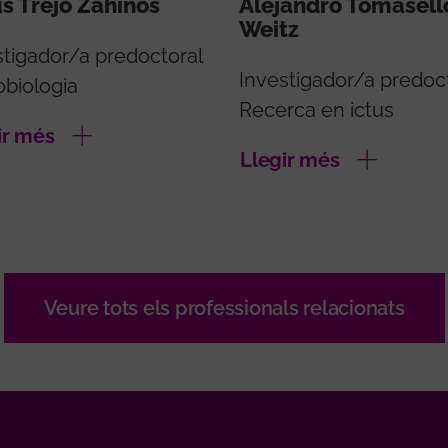
s Trejo Zahinos
Alejandro Tomasell
Weitz
stigador/a predoctoral
Investigador/a predoc
obiologia
Recerca en ictus
ir més
Llegir més
Veure tots els professionals relacionats