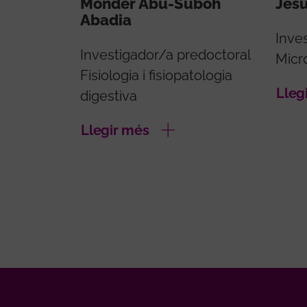
Monder Abu-Suboh
Jesu
Abadia
Inve
Investigador/a predoctoral
Micr
Fisiologia i fisiopatologia
Lleg
digestiva
Llegir més