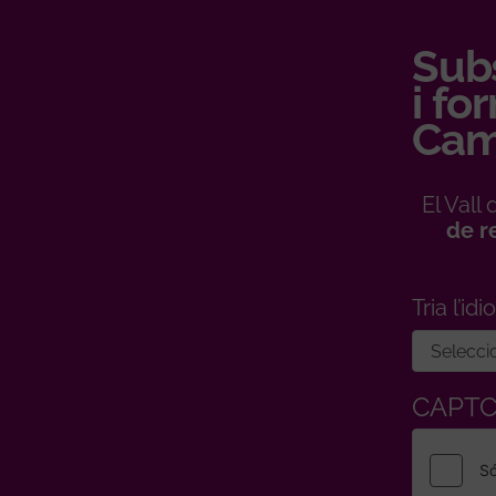
Subs
i fo
Cam
El Val
de r
Tria l’id
CAPT