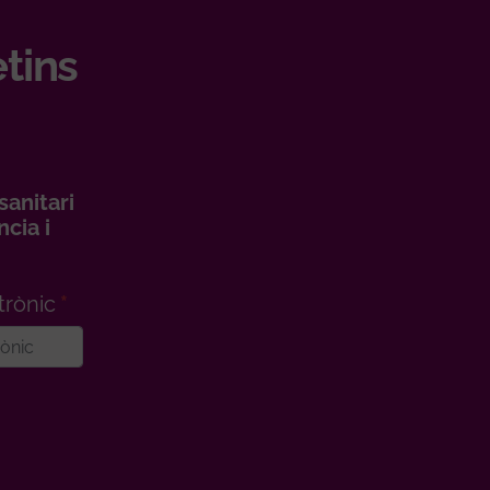
etins
sanitari
cia i
trònic