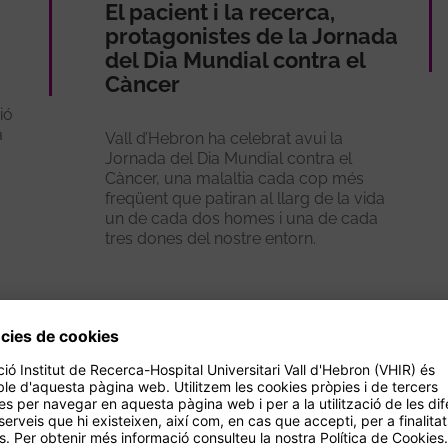
El pacient i la recerca,
protagonistes de la Jornada
del Dia Mundial contra el
Càncer
ió
a
Vall d’Hebron ha celebrat avui la
Jornada del Dia Mundial contra el
Càncer, una malaltia cada cop més
freqüent que patiran al llarg de la vida
un de cada dos homes i una de cada
tres dones del nostre entorn.
Veure més