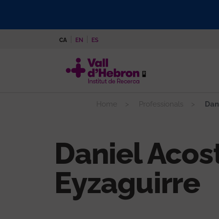
Vés
al
contingut
CA
EN
ES
Home
Professionals
Dani
Daniel Acos
Eyzaguirre