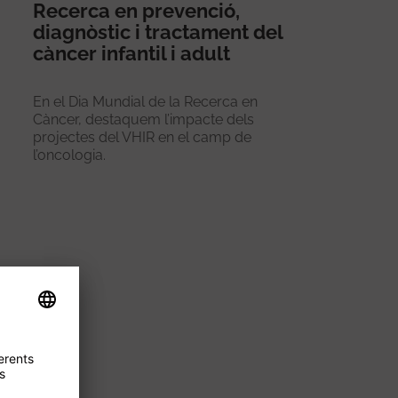
Recerca en prevenció,
diagnòstic i tractament del
càncer infantil i adult
En el Dia Mundial de la Recerca en
Càncer, destaquem l’impacte dels
projectes del VHIR en el camp de
l’oncologia.