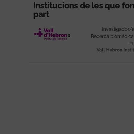
Institucions de les que f
part
Investigador/
Recerca biomèdica
l'
Vall Hebron Insti