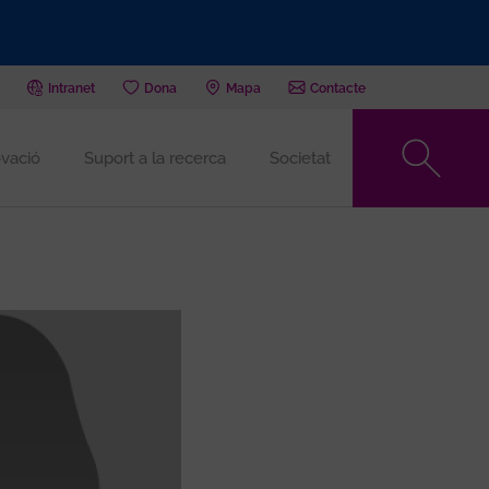
Intranet
Dona
Mapa
Contacte
vació
Suport a la recerca
Societat