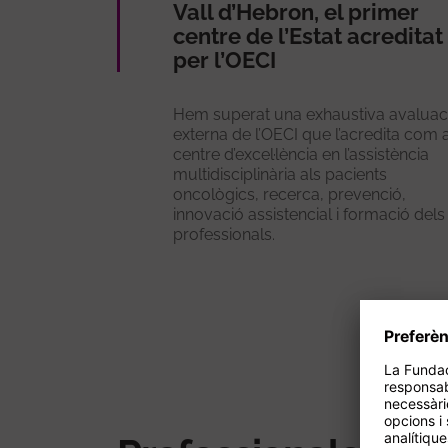
Vall d’Hebron, el primer
centre de l’Estat acreditat
per l’OECI
Hem superat una exhaustiva avaluac
externa de l’OECI que l’acredita com 
centre d’excel·lència en l’assistència
multidisciplinària als pacients
oncològics, recerca, prevenció,
innovació assistencial i formació dels
professionals.