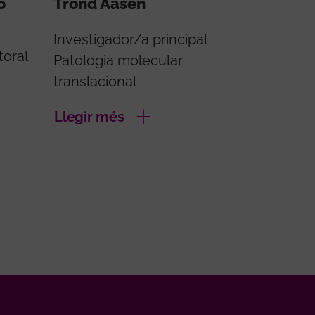
o
Trond Aasen
Investigador/a principal
toral
Patologia molecular
translacional
Llegir més