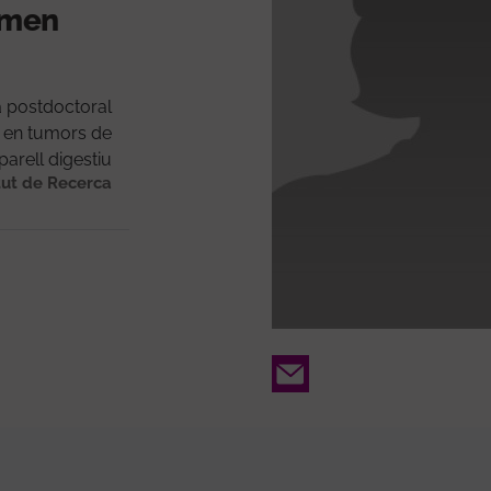
ormen
a postdoctoral
 en tumors de
aparell digestiu
tut de Recerca
Email