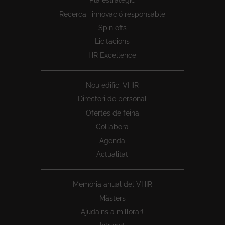
Pla estratègic
1
Recerca i innovació responsable
Spin offs
Licitacions
HR Excellence
Nou edifici VHIR
Directori de personal
Ofertes de feina
Col·labora
Agenda
Actualitat
Memòria anual del VHIR
Màsters
Ajuda'ns a millorar!