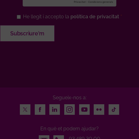
He llegit i accepto la
política de privacitat
Segueix-nos a:
Twitter
Facebook
LinkedIn
Instagram
Youtube
Flickr
TikTok
En què et podem ajudar?
Email
93 489 30 00