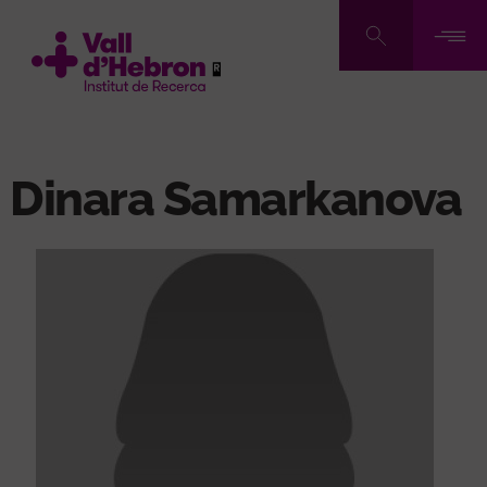
Vés
al
contingut
Dinara Samarkanova