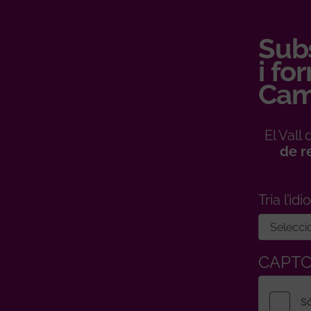
Subs
i fo
Cam
El Val
de r
Tria l’id
CAPT