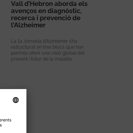
Vall d’Hebron aborda els
avenços en diagnòstic,
recerca i prevenció de
l’Alzheimer
La 1a Jornada d’Alzheimer s’ha
estructurat en tres blocs que han
permès oferir una visió global del
present i futur de la malaltia.