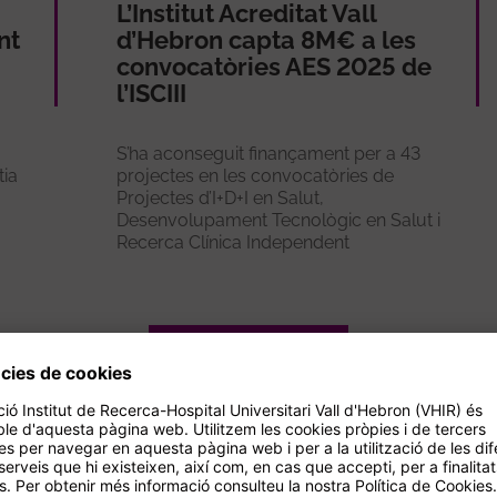
L’Institut Acreditat Vall
nt
d’Hebron capta 8M€ a les
convocatòries AES 2025 de
l’ISCIII
S’ha aconseguit finançament per a 43
tia
projectes en les convocatòries de
Projectes d’I+D+I en Salut,
Desenvolupament Tecnològic en Salut i
Recerca Clínica Independent
Veure més
cionats