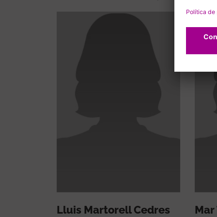
Lluis Martorell Cedres
Mar 