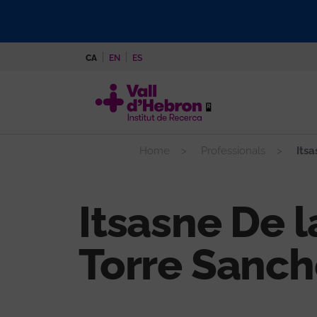
Vés
al
contingut
CA
EN
ES
Home
Professionals
Itsa
Itsasne De l
Torre Sanch