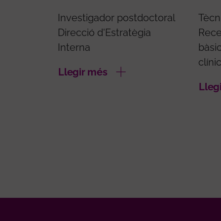
Investigador postdoctoral
Tècn
Direcció d'Estratègia
Rece
Interna
bàsic
clíni
Llegir més
Lleg