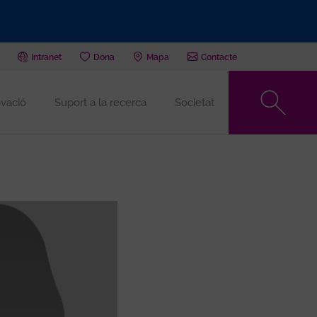
Intranet
Dona
Mapa
Contacte
vació
Suport a la recerca
Societat