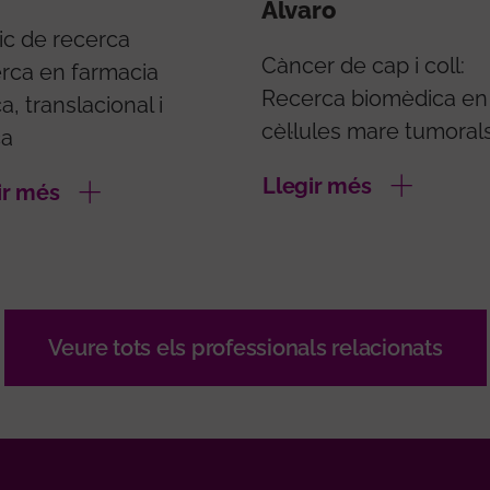
Álvaro
ic de recerca
Càncer de cap i coll:
rca en farmacia
Recerca biomèdica en
a, translacional i
cèl·lules mare tumoral
ca
Llegir més
ir més
Veure tots els professionals relacionats