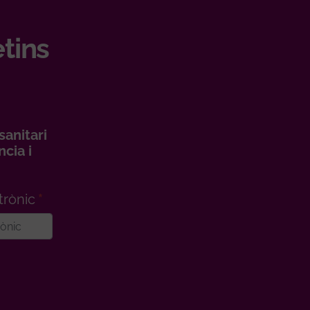
etins
sanitari
cia i
trònic