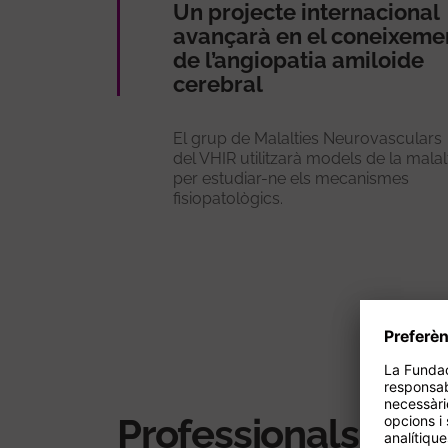
Un projecte internacional
avançarà en el coneixeme
de l’angiopatia amiloide
cerebral
El grup de Malalties Neurovasculars
del VHIR utilitzarà models de la malal
per estudiar-ne els mecanismes
fisiopatològics.
Professionals rela