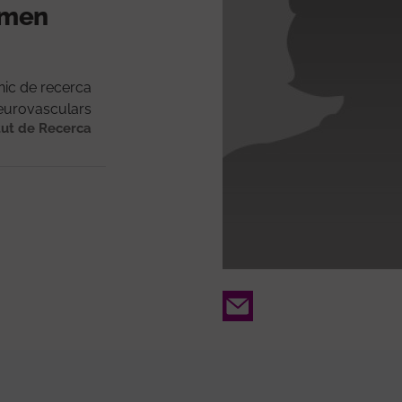
ormen
nic de recerca
neurovasculars
tut de Recerca
Email