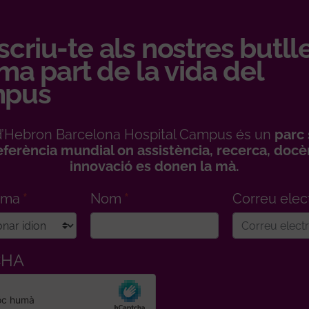
criu-te als nostres butll
rma part de la vida del
pus
l d’Hebron Barcelona Hospital Campus és un
parc 
eferència mundial on assistència, recerca, docèn
innovació es donen la mà.
ioma
Nom
Correu elec
CHA