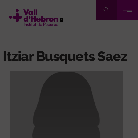
Vés
al
contingut
Itziar Busquets Saez