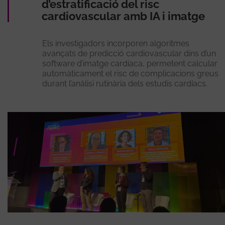
d’estratificació del risc
cardiovascular amb IA i imatge
Els investigadors incorporen algoritmes
avançats de predicció cardiovascular dins d’un
software d’imatge cardíaca, permetent calcular
automàticament el risc de complicacions greus
durant l’anàlisi rutinària dels estudis cardíacs.