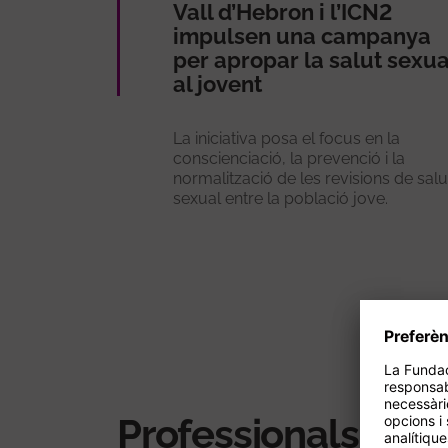
Vall d’Hebron i l’ICN2
impulsen una campanya
per apropar la salut sexua
al jovent
La iniciativa posa el focus en la
conscienciació, la prevenció i la
normalització de les revisions de salu
sexual entre la població jove.
Professionals rela