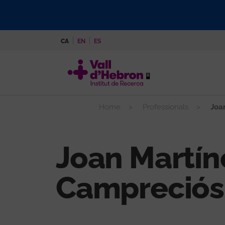
Vés
al
contingut
CA
EN
ES
Home
Professionals
Joan
Joan Martín
Campreciós