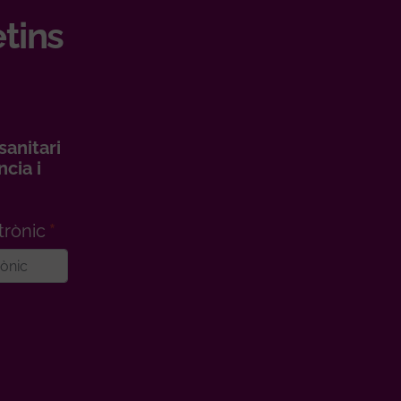
etins
sanitari
cia i
trònic