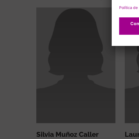
Silvia Muñoz Caller
Lau