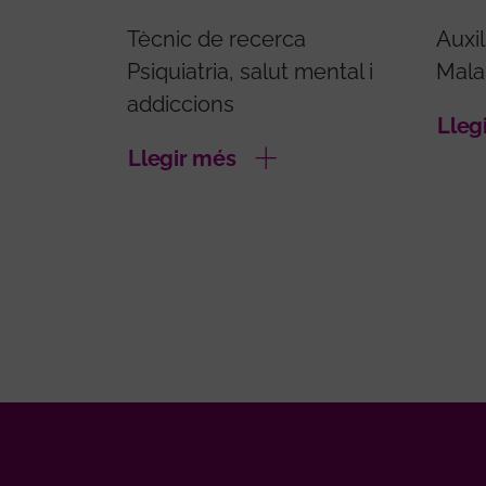
Tècnic de recerca
Auxil
Psiquiatria, salut mental i
Mala
addiccions
Lleg
Llegir més