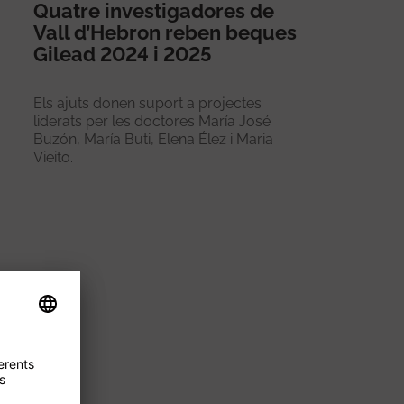
Quatre investigadores de
Vall d’Hebron reben beques
Gilead 2024 i 2025
Els ajuts donen suport a projectes
liderats per les doctores María José
Buzón, María Buti, Elena Élez i Maria
Vieito.