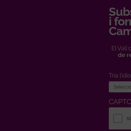
Subs
i fo
Cam
El Val
de r
Tria l’id
CAPT