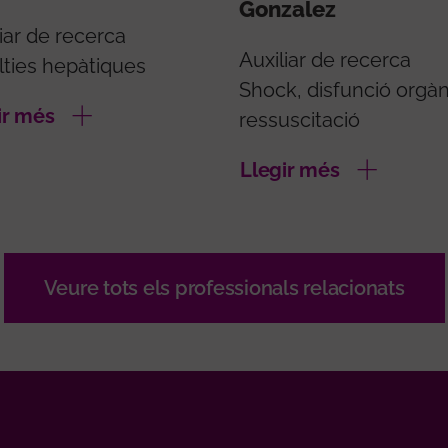
Gonzalez
iar de recerca
Auxiliar de recerca
lties hepàtiques
Shock, disfunció orgàn
ir més
ressuscitació
Llegir més
Veure tots els professionals relacionats