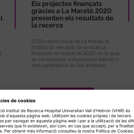
Els projectes finançats
gràcies a La Marató 2020
l
presenten els resultats de
la recerca
El 27è retorn social de La Marató fa
públics els resultats de la recerca
t
finançada en l’edició de 2020, en la qual
es van impulsar vuit projectes liderats o
amb participació de Vall d’Hebron.
Veure més
cionats