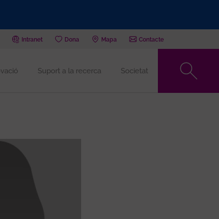
Intranet
Dona
Mapa
Contacte
vació
Suport a la recerca
Societat