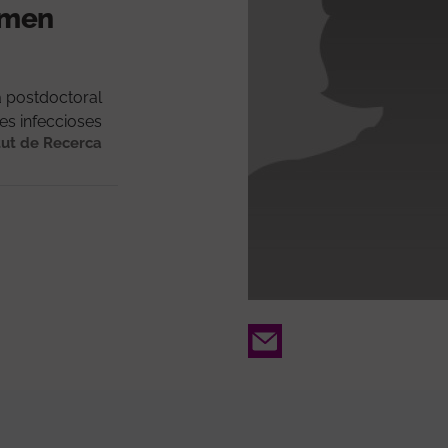
ormen
a postdoctoral
ies infeccioses
tut de Recerca
Email