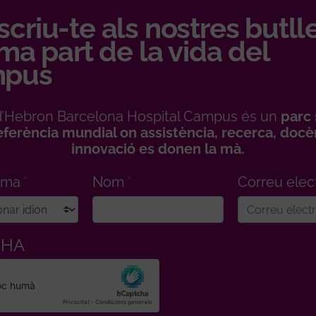
criu-te als nostres butll
rma part de la vida del
pus
l d’Hebron Barcelona Hospital Campus és un
parc 
eferència mundial on assistència, recerca, docèn
innovació es donen la mà.
ioma
Nom
Correu elec
CHA