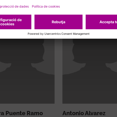
ra Puente Ramo
Antonio Alvarez