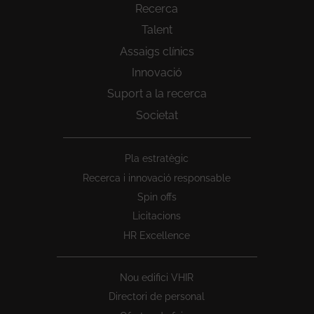
Recerca
Talent
Assaigs clínics
Innovació
Suport a la recerca
Societat
Peu
Pla estratègic
1
Recerca i innovació responsable
Spin offs
Licitacions
HR Excellence
Nou edifici VHIR
Directori de personal