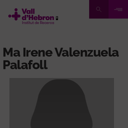
Vés
al
contingut
Ma Irene Valenzuela
Palafoll