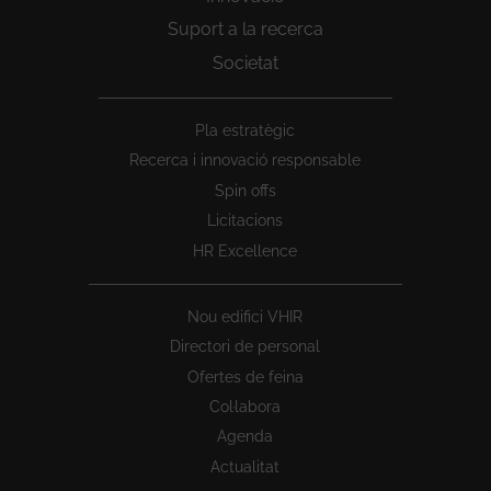
Suport a la recerca
Societat
Peu
Pla estratègic
1
Recerca i innovació responsable
Spin offs
Licitacions
HR Excellence
Nou edifici VHIR
Directori de personal
Ofertes de feina
Col·labora
Agenda
Actualitat