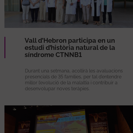
Vall d’Hebron participa en un
estudi d’història natural de la
síndrome CTNNB1
Durant una setmana, acollirà les avaluacions
presencials de 35 famílies, per tal d’entendre
millor l’evolució de la malaltia i contribuir a
desenvolupar noves teràpies.