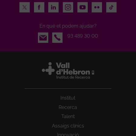
Twitter
Facebook
LinkedIn
Instagram
Youtube
Flickr
TikTok
En què et podem ajudar?
Email
93 489 30 00
Institut
Recerca
Talent
Assaigs clínics
Innovació