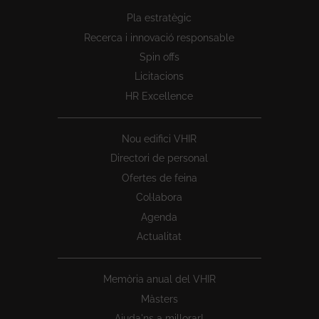
Peu
Pla estratègic
1
Recerca i innovació responsable
Spin offs
Licitacions
HR Excellence
Nou edifici VHIR
Directori de personal
Ofertes de feina
Col·labora
Agenda
Actualitat
Memòria anual del VHIR
Màsters
Ajuda'ns a millorar!