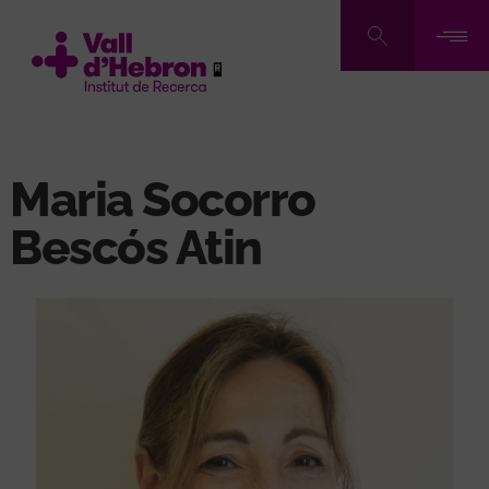
Vés
al
contingut
Maria Socorro
Bescós Atin