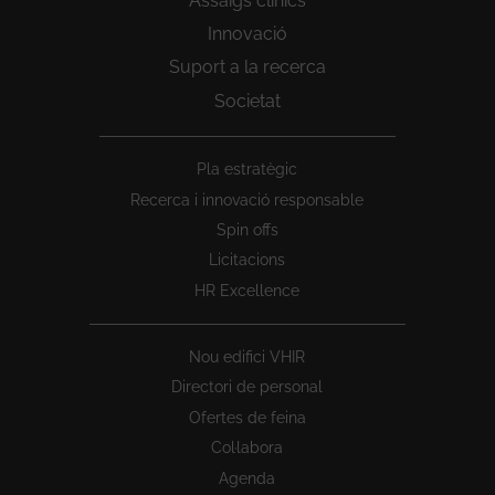
Assaigs clínics
Innovació
Suport a la recerca
Societat
Peu
Pla estratègic
1
Recerca i innovació responsable
Spin offs
Licitacions
HR Excellence
Nou edifici VHIR
Directori de personal
Ofertes de feina
Col·labora
Agenda