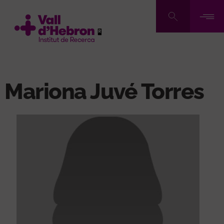
Vés
al
contingut
Mariona Juvé Torres