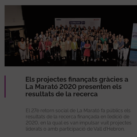
Els projectes finançats gràcies a
La Marató 2020 presenten els
resultats de la recerca
El 27è retorn social de La Marató fa públics els
resultats de la recerca finançada en l’edició de
2020, en la qual es van impulsar vuit projectes
liderats o amb participació de Vall d’Hebron.