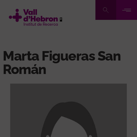
Vés
al
contingut
Marta Figueras San
Román