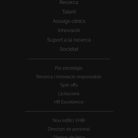
Recerca
Talent
Assaigs clínics
Innovació
Suport a la recerca
Societat
Peu
Pla estratègic
1
Recerca i innovació responsable
Spin offs
Licitacions
HR Excellence
Nou edifici VHIR
Directori de personal
Ofertes de feina