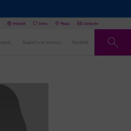
Intranet
Dona
Mapa
Contacte
vació
Suport a la recerca
Societat