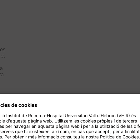
nes
el
s
 a
ta
Veure més