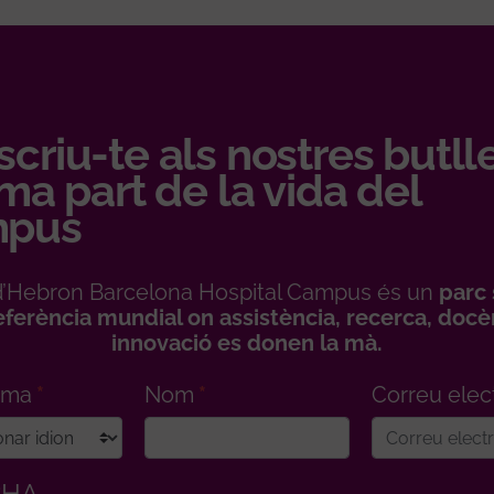
criu-te als nostres butll
rma part de la vida del
pus
l d’Hebron Barcelona Hospital Campus és un
parc 
eferència mundial on assistència, recerca, docèn
innovació es donen la mà.
ioma
Nom
Correu elec
CHA