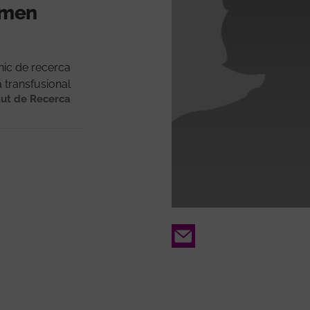
ormen
nic de recerca
 transfusional
tut de Recerca
Email