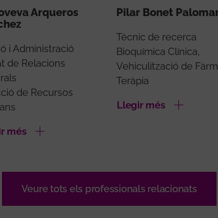
oveva Arqueros
Pilar Bonet Paloma
chez
Tècnic de recerca
ó i Administració
Bioquímica Clínica,
at de Relacions
Vehiculització de Fàrm
rals
Teràpia
cció de Recursos
Llegir més
ans
ir més
Veure tots els professionals relacionats