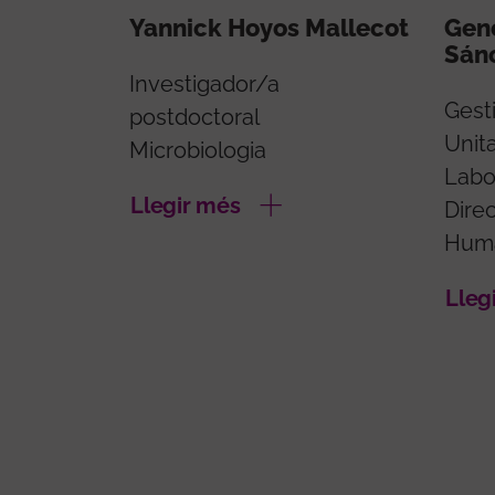
Yannick Hoyos Mallecot
Gen
Sán
Investigador/a
Gesti
postdoctoral
Unit
Microbiologia
Labo
Llegir més
Dire
Hum
Lleg