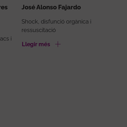
res
José Alonso Fajardo
Shock, disfunció orgànica i
ressuscitació
acs i
Llegir més