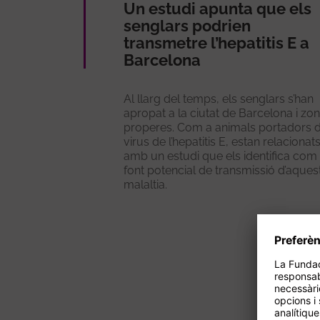
Un estudi apunta que els
senglars podrien
transmetre l’hepatitis E a
Barcelona
Al llarg del temps, els senglars s’han
apropat a la ciutat de Barcelona i zo
properes. Com a animals portadors d
virus de l’hepatitis E, estan relacionat
amb un estudi que els identifica com
font potencial de transmissió d’aques
malaltia.