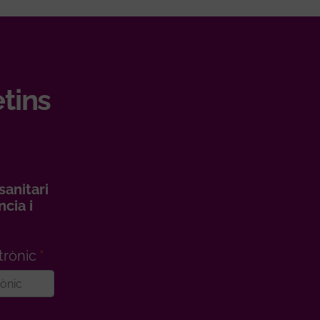
etins
sanitari
cia i
trònic