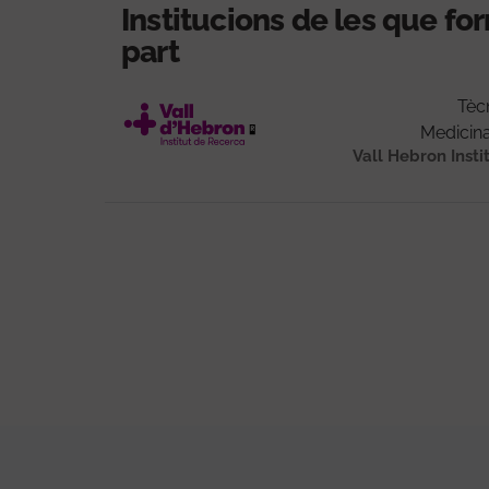
Institucions de les que f
part
Tèc
Medicina
Vall Hebron Insti