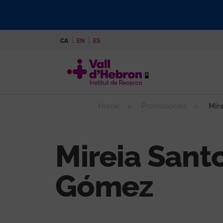
Vés
al
contingut
CA
EN
ES
Home
Professionals
Mire
Mireia Sant
Gómez