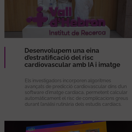
Desenvolupem una eina
d’estratificació del risc
cardiovascular amb IA i imatge
Els investigadors incorporen algoritmes
avançats de predicció cardiovascular dins d’un
software d’imatge cardíaca, permetent calcular
automàticament el risc de complicacions greus
durant l’anàlisi rutinària dels estudis cardíacs.