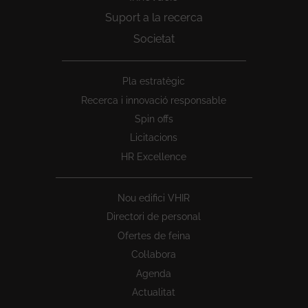
Suport a la recerca
Societat
Peu
Pla estratègic
1
Recerca i innovació responsable
Spin offs
Licitacions
HR Excellence
Nou edifici VHIR
Directori de personal
Ofertes de feina
Col·labora
Agenda
Actualitat