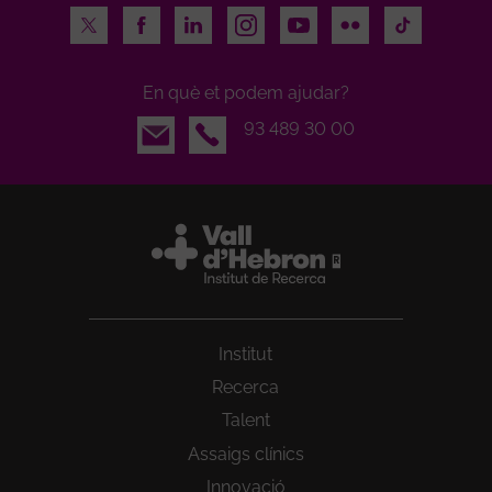
Twitter
Facebook
LinkedIn
Instagram
Youtube
Flickr
TikTok
En què et podem ajudar?
Email
93 489 30 00
Institut
Recerca
Talent
Assaigs clínics
Innovació