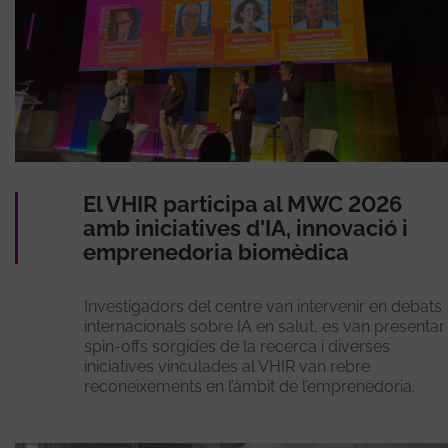
El VHIR participa al MWC 2026
amb iniciatives d'IA, innovació i
emprenedoria biomèdica
Investigadors del centre van intervenir en debats
internacionals sobre IA en salut, es van presentar
spin-offs sorgides de la recerca i diverses
iniciatives vinculades al VHIR van rebre
reconeixements en l’àmbit de l’emprenedoria.