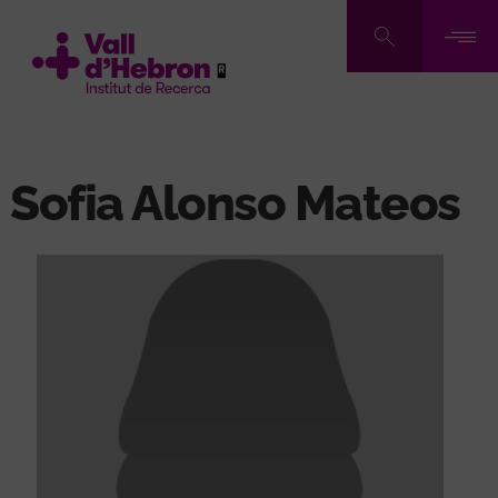
Vés
al
contingut
Sofia Alonso Mateos