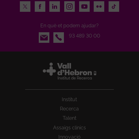
Twitter
Facebook
LinkedIn
Instagram
Youtube
Flickr
TikTok
En què et podem ajudar?
Email
93 489 30 00
Institut
Recerca
Talent
Assaigs clínics
Innovació