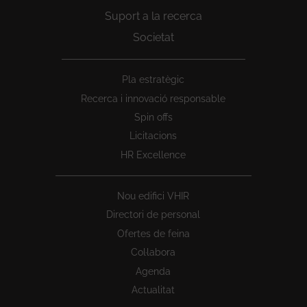
Suport a la recerca
Societat
Peu
Pla estratègic
1
Recerca i innovació responsable
Spin offs
Licitacions
HR Excellence
Nou edifici VHIR
Directori de personal
Ofertes de feina
Col·labora
Agenda
Actualitat