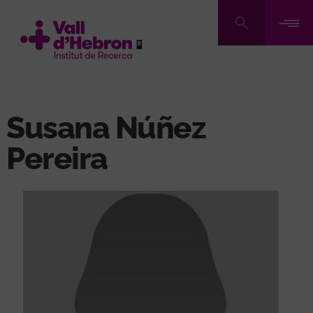
Vés
al
contingut
Susana Núñez
Pereira