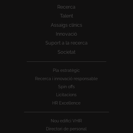
Recerca
Talent
Assaigs clínics
Innovació
Suport a la recerca
Societat
Peu
Pla estratègic
1
Recerca i innovació responsable
Spin offs
Licitacions
HR Excellence
Nou edifici VHIR
Directori de personal