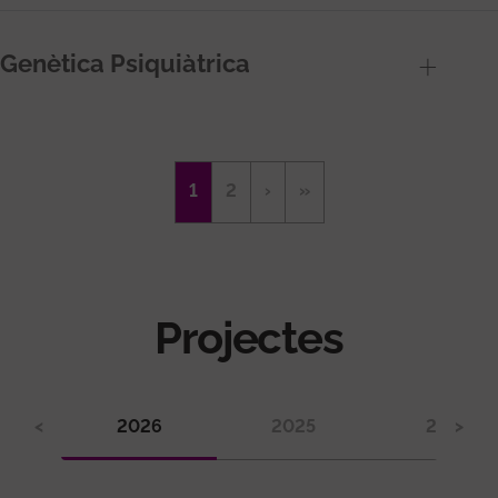
Genètica Psiquiàtrica
Paginació
Pàgina
1
Page
2
Pàgina
›
Última
»
actual
següent
pàgina
Projectes
<
2026
2025
2024
>