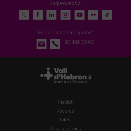
Segueix-nos a:
Twitter
Facebook
LinkedIn
Instagram
Youtube
Flickr
TikTok
En què et podem ajudar?
Email
93 489 30 00
Institut
Recerca
Talent
Assaigs clínics