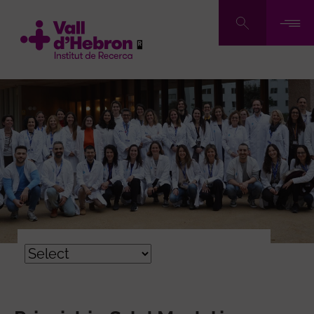
Vés
al
contingut