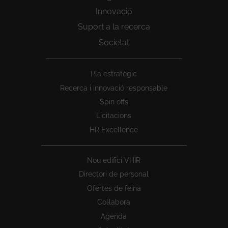
Innovació
Suport a la recerca
Societat
Peu
Pla estratègic
1
Recerca i innovació responsable
Spin offs
Licitacions
HR Excellence
Nou edifici VHIR
Directori de personal
Ofertes de feina
Col·labora
Agenda