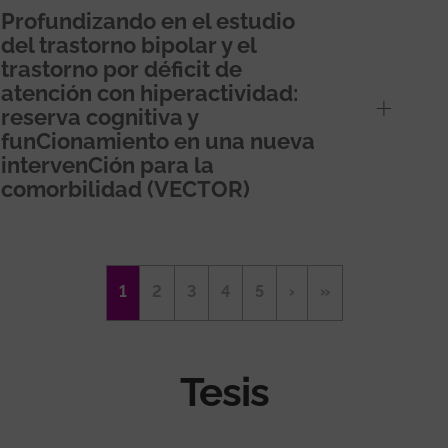
Profundizando en el estudio
del trastorno bipolar y el
trastorno por déficit de
atención con hiperactividad:
reserva cognitiva y
funCionamiento en una nueva
intervenCión para la
comorbilidad (VECTOR)
Paginació
Pàgina
1
Page
2
Page
3
Page
4
Page
5
Pàgina
›
Última
»
actual
següent
pàgina
Tesis