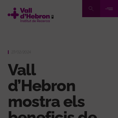
Vés
al
contingut
27/02/2024
Vall
d’Hebron
mostra els
beneficis de