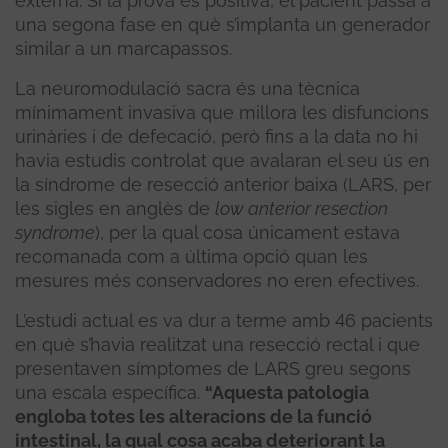
externa. Si la prova és positiva, el pacient passa a
una segona fase en què s’implanta un generador
similar a un marcapassos.
La neuromodulació sacra és una tècnica
mínimament invasiva que millora les disfuncions
urinàries i de defecació, però fins a la data no hi
havia estudis controlat que avalaran el seu ús en
la síndrome de resecció anterior baixa (LARS, per
les sigles en anglès de
low anterior resection
syndrome
), per la qual cosa únicament estava
recomanada com a última opció quan les
mesures més conservadores no eren efectives.
L’estudi actual es va dur a terme amb 46 pacients
en què s’havia realitzat una resecció rectal i que
presentaven símptomes de LARS greu segons
una escala específica.
“Aquesta patologia
engloba totes les alteracions de la funció
intestinal, la qual cosa acaba deteriorant la