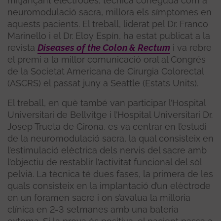
mitjançant elèctrodes, tècnica coneguda com a
neuromodulació sacra, millora els símptomes en
aquests pacients. El treball, liderat pel Dr. Franco
Marinello i el Dr. Eloy Espín, ha estat publicat a la
revista
Diseases of the Colon & Rectum
i va rebre
el premi a la millor comunicació oral al Congrés
de la Societat Americana de Cirurgia Colorectal
(ASCRS) el passat juny a Seattle (Estats Units).
El treball, en què també van participar l’Hospital
Universitari de Bellvitge i l’Hospital Universitari Dr.
Josep Trueta de Girona, es va centrar en l’estudi
de la neuromodulació sacra, la qual consisteix en
l’estimulació elèctrica dels nervis del sacre amb
l’objectiu de restablir l’activitat funcional del sòl
pelvià. La tècnica té dues fases, la primera de les
quals consisteix en la implantació d’un elèctrode
en un foramen sacre i on s’avalua la milloria
clínica en 2-3 setmanes amb una bateria