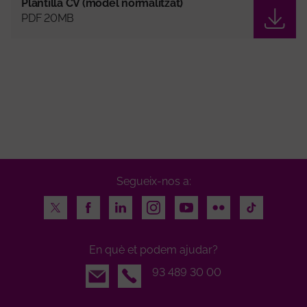
Plantilla CV (model normalitzat)
PDF 20MB
Segueix-nos a:
Twitter
Facebook
LinkedIn
Instagram
Youtube
Flickr
TikTok
En què et podem ajudar?
Email
93 489 30 00