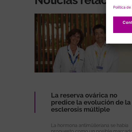
La reserva ovárica no
predice la evolución de la
esclerosis múltiple
La hormona antimülleriana se había
propuesto como un posible marcad