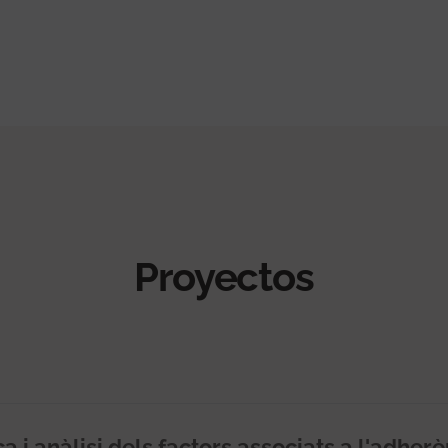
Proyectos
ica i anàlisi dels factors associats a l'adher