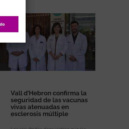
Vall d’Hebron confirma la
seguridad de las vacunas
vivas atenuadas en
esclerosis múltiple