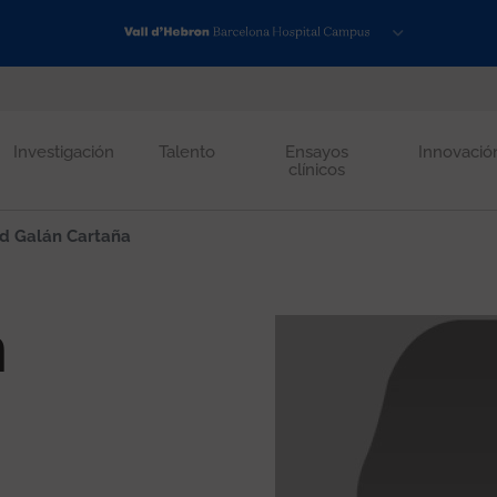
Investigación
Talento
Ensayos
Innovació
clínicos
id Galán Cartaña
n