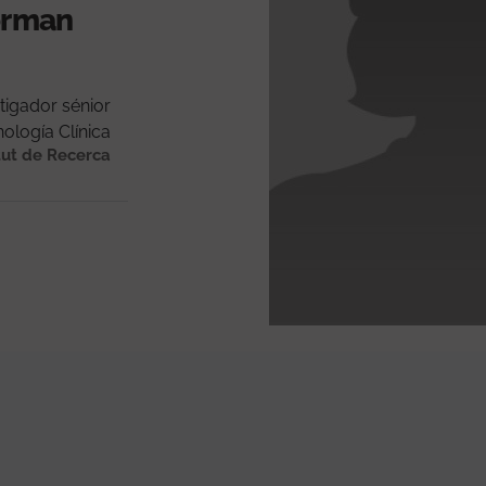
forman
tigador sénior
logía Clínica
tut de Recerca