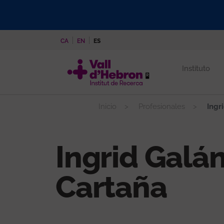
Pasar
al
contenido
CA
EN
ES
principal
Instituto
Inicio
Profesionales
Ingr
Ingrid Galá
Cartaña