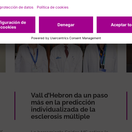
Vall d’Hebron da un paso
más en la predicción
individualizada de la
esclerosis múltiple
or