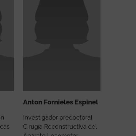
Anton Fornieles Espinel
ón
Investigador predoctoral
icas
Cirugía Reconstructiva del
Aparato Locomotor