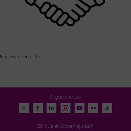
Models de contracte
Segueix-nos a:
Twitter
Facebook
LinkedIn
Instagram
Youtube
Flickr
TikTok
En què et podem ajudar?