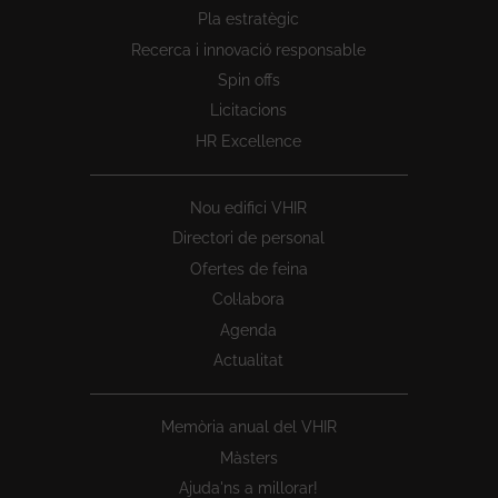
Peu
Pla estratègic
1
Recerca i innovació responsable
Spin offs
Licitacions
HR Excellence
Nou edifici VHIR
Directori de personal
Ofertes de feina
Col·labora
Agenda
Actualitat
Memòria anual del VHIR
Màsters
Ajuda'ns a millorar!