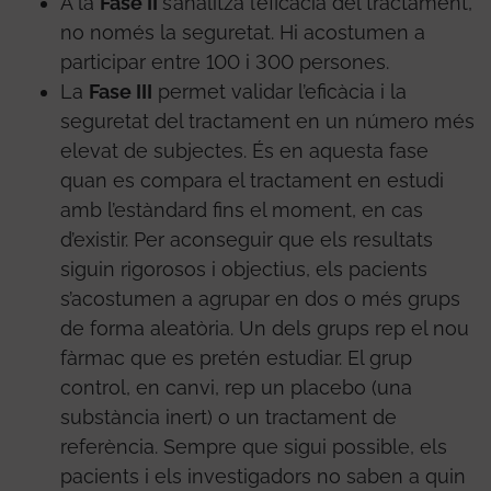
A la
Fase II
s’analitza l’eficàcia del tractament,
no només la seguretat. Hi acostumen a
participar entre 100 i 300 persones.
La
Fase III
permet validar l’eficàcia i la
seguretat del tractament en un número més
elevat de subjectes. És en aquesta fase
quan es compara el tractament en estudi
amb l’estàndard fins el moment, en cas
d’existir. Per aconseguir que els resultats
siguin rigorosos i objectius, els pacients
s’acostumen a agrupar en dos o més grups
de forma aleatòria. Un dels grups rep el nou
fàrmac que es pretén estudiar. El grup
control, en canvi, rep un placebo (una
substància inert) o un tractament de
referència. Sempre que sigui possible, els
pacients i els investigadors no saben a quin