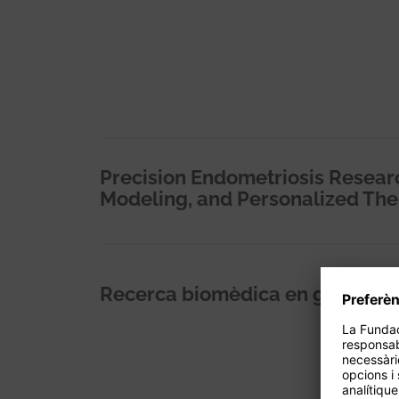
Precision Endometriosis Research
Modeling, and Personalized The
Recerca biomèdica en ginecolo