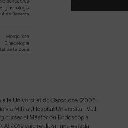
nic de recerca
n ginecologia
tut de Recerca
Metge/ssa
Ginecologia
ital de la Dona
a a la Universitat de Barcelona (2006-
ció via MIR a l’Hospital Universitari Vall
ig cursar el Màster en Endoscòpia
 Al 2019 vaig realitzar una estada