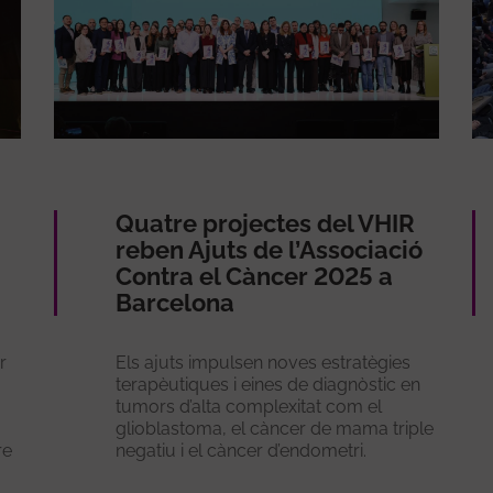
Quatre projectes del VHIR
reben Ajuts de l’Associació
Contra el Càncer 2025 a
Barcelona
r
Els ajuts impulsen noves estratègies
terapèutiques i eines de diagnòstic en
tumors d’alta complexitat com el
glioblastoma, el càncer de mama triple
re
negatiu i el càncer d’endometri.