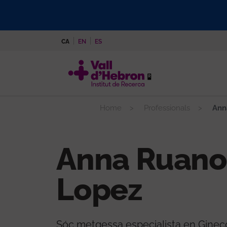
Vés
al
contingut
CA
EN
ES
Home
Professionals
Ann
Anna Ruano
Lopez
Sóc metgessa especialista en Gineco