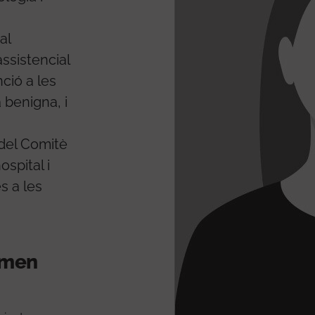
al
assistencial
nció a les
 benigna, i
del Comitè
ospital i
s a les
ormen