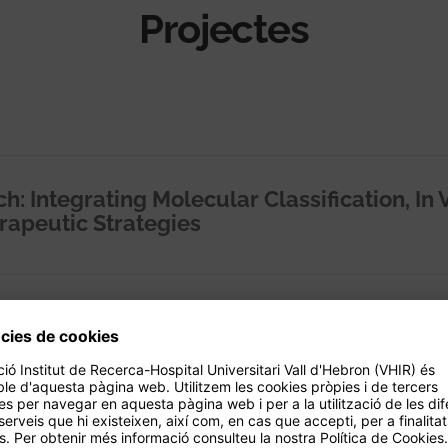
Projectes
: Integrating Molecular Classification, In V
rapeutic Strategies
gia