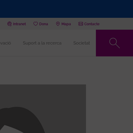
Intranet
Dona
Mapa
Contacte
vació
Suport a la recerca
Societat