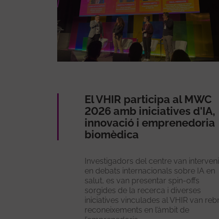
El VHIR participa al MWC
2026 amb iniciatives d'IA,
innovació i emprenedoria
biomèdica
Investigadors del centre van interveni
en debats internacionals sobre IA en
salut, es van presentar spin-offs
sorgides de la recerca i diverses
iniciatives vinculades al VHIR van reb
reconeixements en l’àmbit de