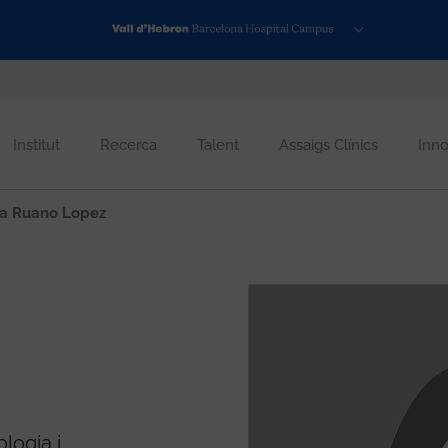
Institut
Recerca
Talent
Assaigs Clínics
Inno
a Ruano Lopez
logia i