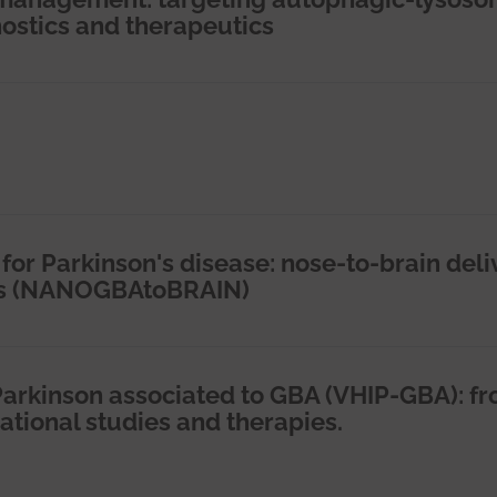
nostics and therapeutics
or Parkinson's disease: nose-to-brain deli
es (NANOGBAtoBRAIN)
r Parkinson associated to GBA (VHIP-GBA): f
ational studies and therapies.