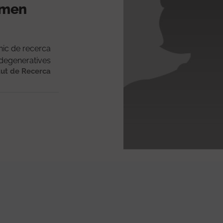
ormen
nic de recerca
odegeneratives
tut de Recerca