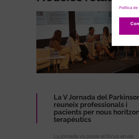
La V Jornada del Parkinso
reuneix professionals i
pacients per nous horitzo
terapèutics
La jornada va posar el focus en els