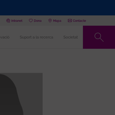
Intranet
Dona
Mapa
Contacte
vació
Suport a la recerca
Societat