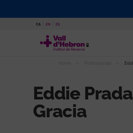
Vés
al
contingut
CA
EN
ES
Home
Professionals
Eddi
Eddie Prada
Gracia