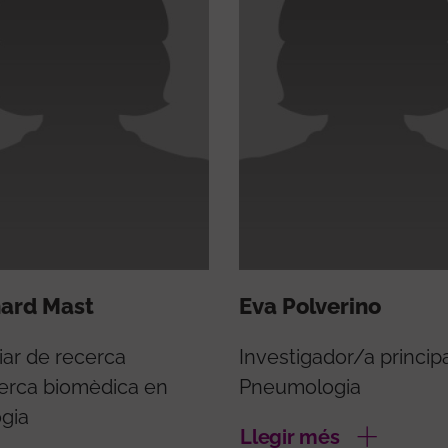
hard Mast
Eva Polverino
iar de recerca
Investigador/a princip
erca biomèdica en
Pneumologia
ogia
Llegir més