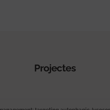
Projectes
 management: targeting autophagic-lysoso