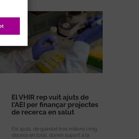
El VHIR rep vuit ajuts de
l’AEI per finançar projectes
de recerca en salut
Els ajuts, de gairebé tres milions i mig
d’euros en total, donen suport a la