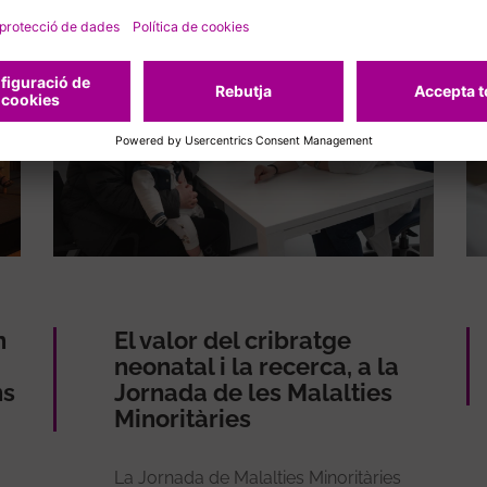
n
El valor del cribratge
neonatal i la recerca, a la
ns
Jornada de les Malalties
Minoritàries
La Jornada de Malalties Minoritàries