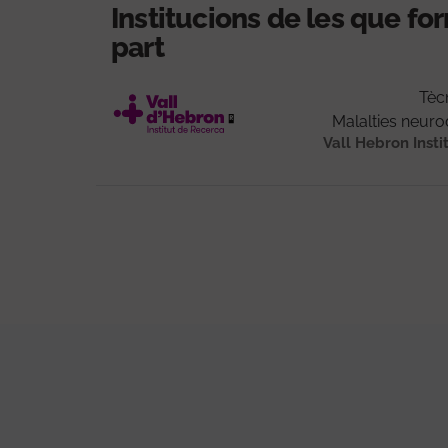
Institucions de les que f
part
Tèc
Malalties neur
Vall Hebron Insti