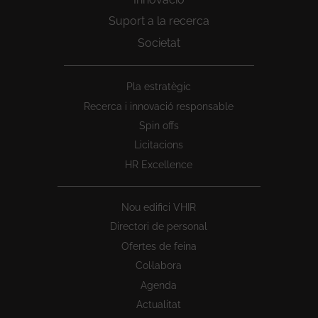
Suport a la recerca
Societat
Peu
Pla estratègic
1
Recerca i innovació responsable
Spin offs
Licitacions
HR Excellence
Nou edifici VHIR
Directori de personal
Ofertes de feina
Col·labora
Agenda
Actualitat