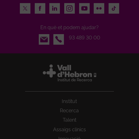
Twitter
Facebook
LinkedIn
Instagram
Youtube
Flickr
TikTok
En què et podem ajudar?
Email
93 489 30 00
Institut
Recerca
Talent
Assaigs clínics
Innovació