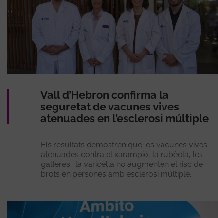
Vall d’Hebron confirma la
seguretat de vacunes vives
atenuades en l’esclerosi múltiple
Els resultats demostren que les vacunes vives
atenuades contra el xarampió, la rubèola, les
galteres i la varicel·la no augmenten el risc de
brots en persones amb esclerosi múltiple.