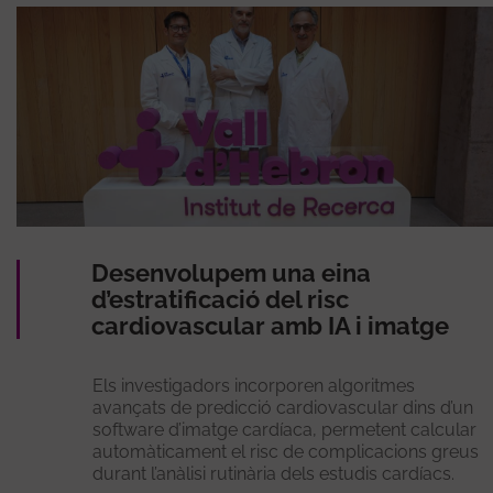
Desenvolupem una eina
d’estratificació del risc
cardiovascular amb IA i imatge
Els investigadors incorporen algoritmes
avançats de predicció cardiovascular dins d’un
software d’imatge cardíaca, permetent calcular
automàticament el risc de complicacions greus
durant l’anàlisi rutinària dels estudis cardíacs.