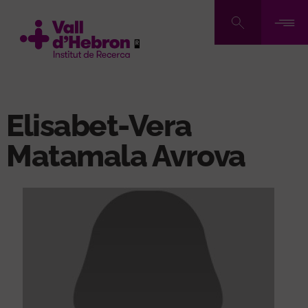
Vés
al
contingut
Elisabet-Vera
Matamala Avrova