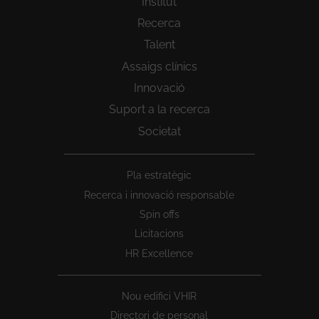
Institut
Recerca
Talent
Assaigs clínics
Innovació
Suport a la recerca
Societat
Peu
Pla estratègic
1
Recerca i innovació responsable
Spin offs
Licitacions
HR Excellence
Nou edifici VHIR
Directori de personal