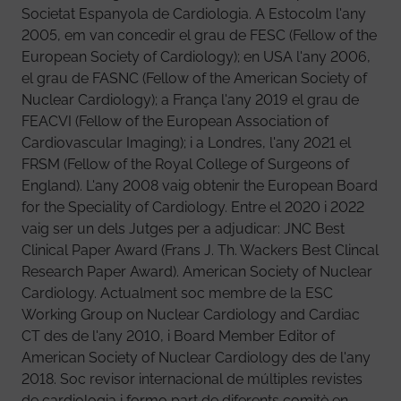
Societat Espanyola de Cardiologia. A Estocolm l'any
2005, em van concedir el grau de FESC (Fellow of the
European Society of Cardiology); en USA l'any 2006,
el grau de FASNC (Fellow of the American Society of
Nuclear Cardiology); a França l'any 2019 el grau de
FEACVI (Fellow of the European Association of
Cardiovascular Imaging); i a Londres, l'any 2021 el
FRSM (Fellow of the Royal College of Surgeons of
England). L'any 2008 vaig obtenir the European Board
for the Speciality of Cardiology. Entre el 2020 i 2022
vaig ser un dels Jutges per a adjudicar: JNC Best
Clinical Paper Award (Frans J. Th. Wackers Best Clincal
Research Paper Award). American Society of Nuclear
Cardiology. Actualment soc membre de la ESC
Working Group on Nuclear Cardiology and Cardiac
CT des de l'any 2010, i Board Member Editor of
American Society of Nuclear Cardiology des de l'any
2018. Soc revisor internacional de múltiples revistes
de cardiologia i formo part de diferents comitè en