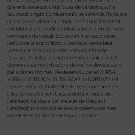
diferents societats científiques de cardiologia. He
acumulat amplis coneixements, experiència i fortalesa
en els camps del meu estudi, i he fet una important
contribució a la medicina internacional amb els meus
companys de treball. Soc expert internacional en
l'estudi de la sincronització cardíaca, remodelat
ventricular, miocardiopaties, estudis d'imatge
cardíaca, malaltia arterial coronària crònica i en el
desenvolupament d'escoris de risc cardiovasculars
per a dones i homes. He desenvolupat el VHRS-I,
VHRS-II, VHRS-ICM, VHRS-SCAR, el CORSWO, i el
PERRS-Index. Actualment estic relacionat amb 20
línies de recerca sent l'anàlisi del flux miocàrdic,
l'afectació cardíaca per malaltia de Chagas i
l'afectació miocàrdica en l'esclerodèrmia les més
recent línies en vies de desenvolupament.