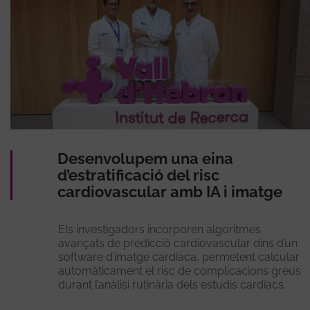
Desenvolupem una eina
d’estratificació del risc
cardiovascular amb IA i imatge
Els investigadors incorporen algoritmes
avançats de predicció cardiovascular dins d’un
software d’imatge cardíaca, permetent calcular
automàticament el risc de complicacions greus
durant l’anàlisi rutinària dels estudis cardíacs.