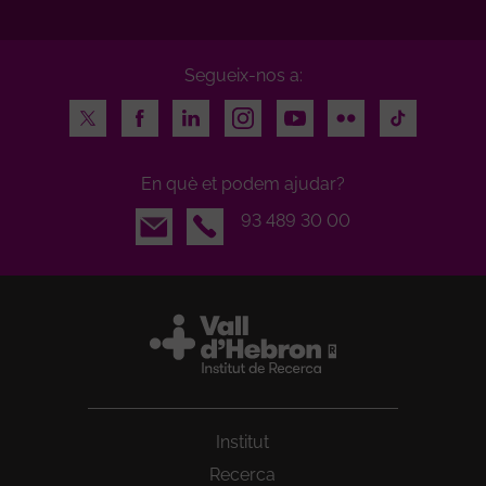
Segueix-nos a:
Twitter
Facebook
LinkedIn
Instagram
Youtube
Flickr
TikTok
En què et podem ajudar?
Email
93 489 30 00
Institut
Recerca