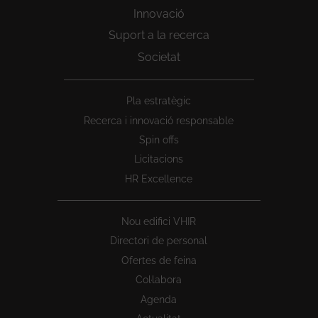
Innovació
Suport a la recerca
Societat
Peu
Pla estratègic
1
Recerca i innovació responsable
Spin offs
Licitacions
HR Excellence
Nou edifici VHIR
Directori de personal
Ofertes de feina
Col·labora
Agenda