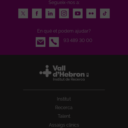
Segueix-nos a:
Twitter
Facebook
LinkedIn
Instagram
Youtube
Flickr
TikTok
En què et podem ajudar?
Email
93 489 30 00
Institut
Recerca
Talent
Assaigs clínics