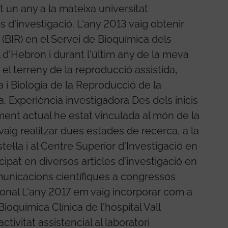
 un any a la mateixa universitat
s d'investigació. L'any 2013 vaig obtenir
 (BIR) en el Servei de Bioquímica dels
ll d'Hebron i durant l'últim any de la meva
 el terreny de la reproducció assistida,
a i Biologia de la Reproducció de la
 Experiència investigadora Des dels inicis
ment actual he estat vinculada al món de la
aig realitzar dues estades de recerca, a la
l·la i al Centre Superior d'Investigació en
icipat en diversos articles d'investigació en
municacions científiques a congressos
sional L'any 2017 em vaig incorporar com a
Bioquímica Clínica de l'hospital Vall
ivitat assistencial al laboratori