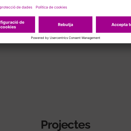
tècniques de reproducció humana assistida m
boratori clínic
Projectes