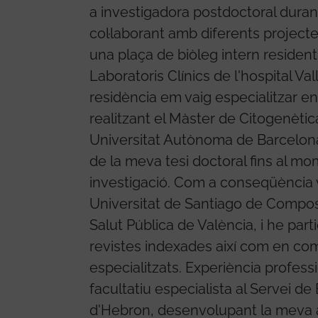
a investigadora postdoctoral durant
col·laborant amb diferents projecte
una plaça de biòleg intern resident
Laboratoris Clínics de l'hospital Va
residència em vaig especialitzar en
realitzant el Màster de Citogenètic
Universitat Autònoma de Barcelona.
de la meva tesi doctoral fins al mo
investigació. Com a conseqüència v
Universitat de Santiago de Composte
Salut Pública de València, i he part
revistes indexades així com en co
especialitzats. Experiència profes
facultatiu especialista al Servei de 
d'Hebron, desenvolupant la meva act