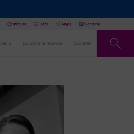
Intranet
Dona
Mapa
Contacte
vació
Suport a la recerca
Societat