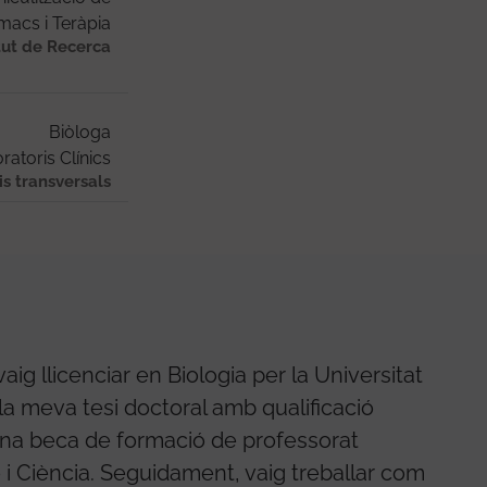
macs i Teràpia
tut de Recerca
Biòloga
ratoris Clínics
is transversals
ig llicenciar en Biologia per la Universitat
 la meva tesi doctoral amb qualificació
una beca de formació de professorat
ó i Ciència. Seguidament, vaig treballar com