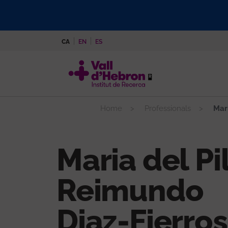
Vés
al
contingut
CA
EN
ES
Home
Professionals
Mari
Maria del Pi
Reimundo
Diaz-Fierros