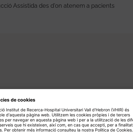
cció Assistida des d'on atenem a pacients
 in vitro