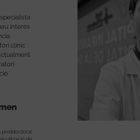
specialista
meu interès
ncia
ori clínic
actualment
ratori
ció
ormen
a postdoctoral
hiculització de