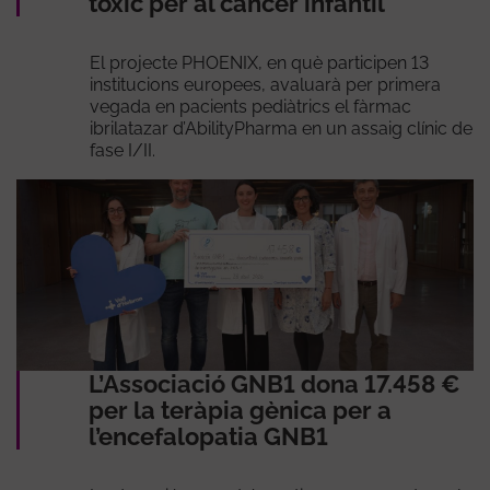
tòxic per al càncer infantil
El projecte PHOENIX, en què participen 13
institucions europees, avaluarà per primera
vegada en pacients pediàtrics el fàrmac
ibrilatazar d’AbilityPharma en un assaig clínic de
fase I/II.
L’Associació GNB1 dona 17.458 €
per la teràpia gènica per a
l’encefalopatia GNB1