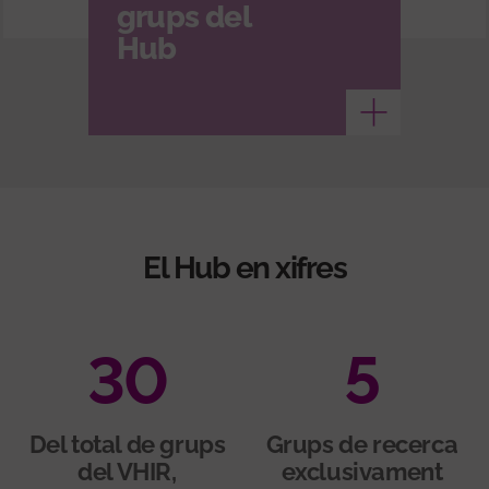
grups del
Hub
Veure més
El Hub en xifres
30
5
Del total de grups
Grups de recerca
del VHIR,
exclusivament