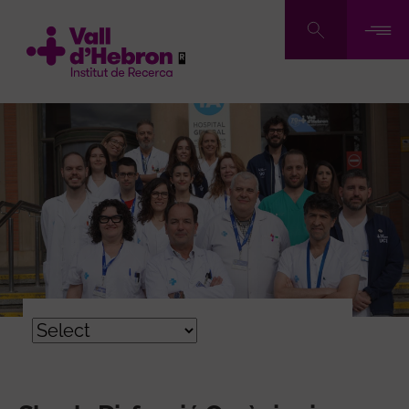
Vés
al
contingut