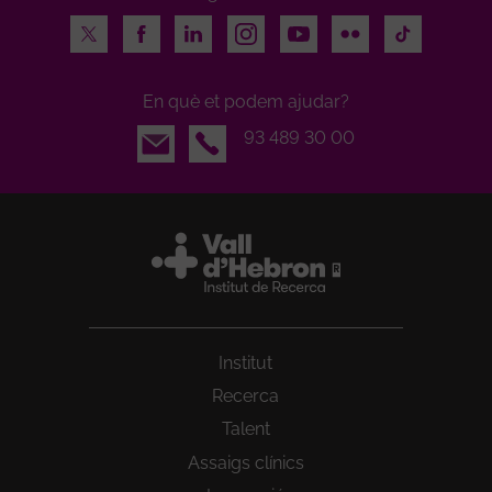
Twitter
Facebook
LinkedIn
Instagram
Youtube
Flickr
TikTok
En què et podem ajudar?
Email
93 489 30 00
Institut
Recerca
Talent
Assaigs clínics