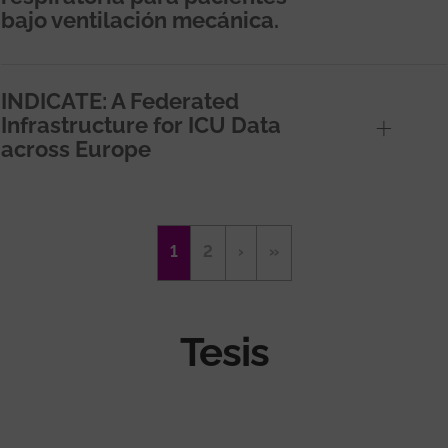
bajo ventilación mecánica.
INDICATE: A Federated
Infrastructure for ICU Data
across Europe
Paginació
Pàgina
1
Page
2
Pàgina
›
Última
»
actual
següent
pàgina
Tesis