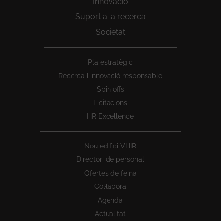
Innovació
Suport a la recerca
Societat
Peu
Pla estratègic
1
Recerca i innovació responsable
Spin offs
Licitacions
HR Excellence
Nou edifici VHIR
Directori de personal
Ofertes de feina
Col·labora
Agenda
Actualitat